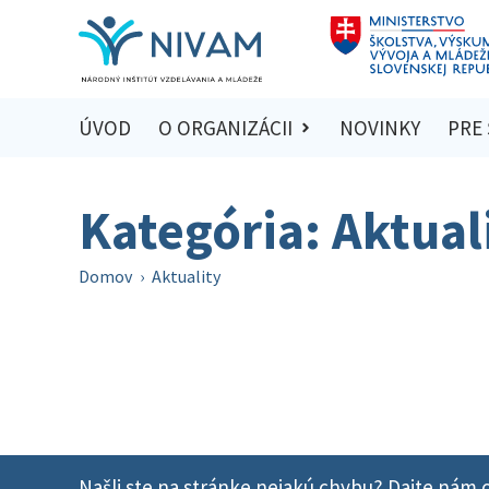
ÚVOD
O ORGANIZÁCII
NOVINKY
PRE
Kategória: Aktual
Domov
›
Aktuality
Našli ste na stránke nejakú chybu? Dajte nám o