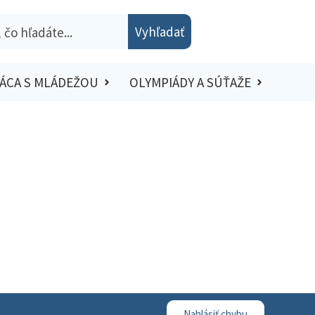
Vyhľadať
ÁCA S MLÁDEŽOU
OLYMPIÁDY A SÚŤAŽE
Nahlásiť chybu