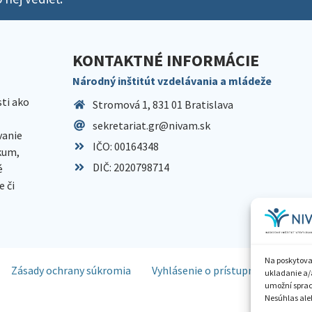
KONTAKTNÉ INFORMÁCIE
Národný inštitút vzdelávania a mládeže
sti ako
Stromová 1, 831 01 Bratislava
sekretariat.gr@nivam.sk
anie
IČO: 00164348
skum,
DIČ: 2020798714
é
 či
Na poskytova
Zásady ochrany súkromia
Vyhlásenie o prístupnosti
Spr
ukladanie a/
umožní spraco
Nesúhlas aleb