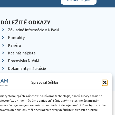
DÔLEŽITÉ ODKAZY
Základné informácie o NIVaM
Kontakty
Kariéra
Kde nás nájdete
Pracoviská NIVaM
Dokumenty inštitúcie
Knižnica
Spravovať Súhlas
nie tých najlepších skúseností používame technológie, ako sú súbory cookie na
ístupnenie informácií
Nastavenia cookies
GDPR
alebo prístup k informáciám o zariadení. Súhlas s týmito technológiami nám
vávať údaje, ako je správanie pri prehliadaní alebo jedinečné ID na tejto stránke.
o odvolanie súhlasu môže nepriaznivo ovplyvniť určité vlastnosti a funkcie.