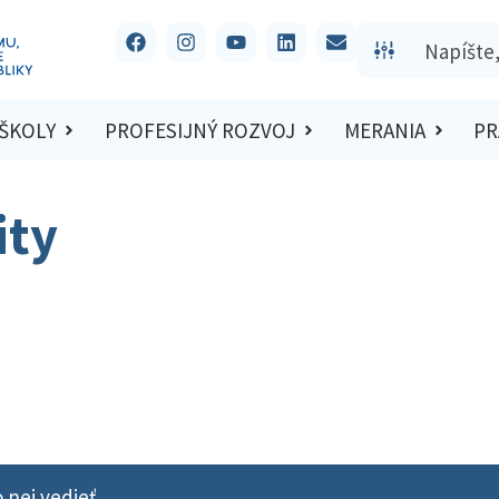
 ŠKOLY
PROFESIJNÝ ROZVOJ
MERANIA
PR
ity
 nej vedieť.