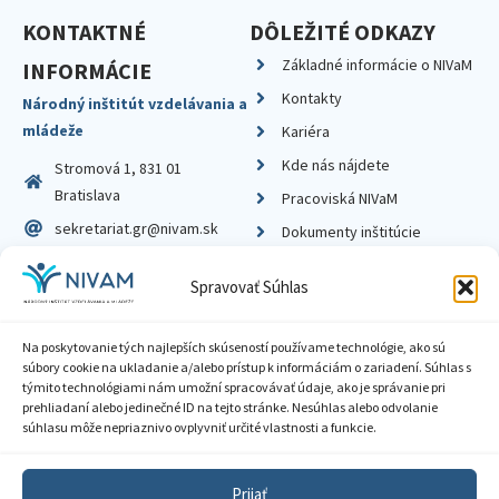
KONTAKTNÉ
DÔLEŽITÉ ODKAZY
Základné informácie o NIVaM
INFORMÁCIE
Kontakty
Národný inštitút vzdelávania a
mládeže
Kariéra
Kde nás nájdete
Stromová 1, 831 01
Bratislava
Pracoviská NIVaM
sekretariat.gr@nivam.sk
Dokumenty inštitúcie
IČO: 00164348
Knižnica
Spravovať Súhlas
DIČ: 2020798714
Na poskytovanie tých najlepších skúseností používame technológie, ako sú
súbory cookie na ukladanie a/alebo prístup k informáciám o zariadení. Súhlas s
týmito technológiami nám umožní spracovávať údaje, ako je správanie pri
prehliadaní alebo jedinečné ID na tejto stránke. Nesúhlas alebo odvolanie
Zásady ochrany súkromia
súhlasu môže nepriaznivo ovplyvniť určité vlastnosti a funkcie.
Vyhlásenie o prístupnosti
Prijať