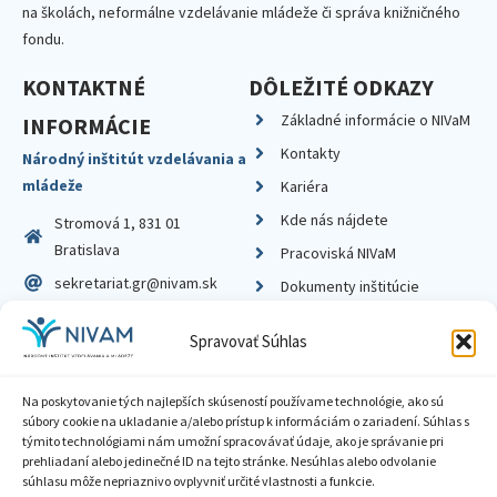
na školách, neformálne vzdelávanie mládeže či správa knižničného
fondu.
KONTAKTNÉ
DÔLEŽITÉ ODKAZY
Základné informácie o NIVaM
INFORMÁCIE
Kontakty
Národný inštitút vzdelávania a
mládeže
Kariéra
Kde nás nájdete
Stromová 1, 831 01
Bratislava
Pracoviská NIVaM
sekretariat.gr@nivam.sk
Dokumenty inštitúcie
IČO: 00164348
Knižnica
Spravovať Súhlas
DIČ: 2020798714
Na poskytovanie tých najlepších skúseností používame technológie, ako sú
súbory cookie na ukladanie a/alebo prístup k informáciám o zariadení. Súhlas s
týmito technológiami nám umožní spracovávať údaje, ako je správanie pri
prehliadaní alebo jedinečné ID na tejto stránke. Nesúhlas alebo odvolanie
Zásady ochrany súkromia
súhlasu môže nepriaznivo ovplyvniť určité vlastnosti a funkcie.