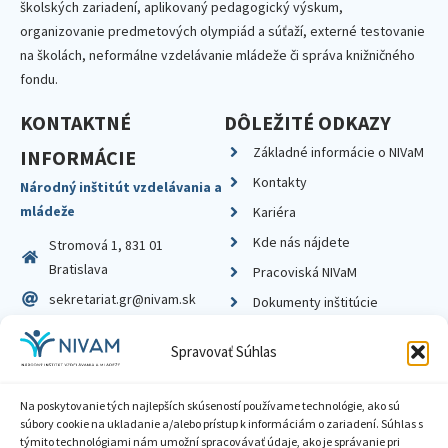
školských zariadení, aplikovaný pedagogický výskum,
organizovanie predmetových olympiád a súťaží, externé testovanie
na školách, neformálne vzdelávanie mládeže či správa knižničného
fondu.
KONTAKTNÉ
DÔLEŽITÉ ODKAZY
Základné informácie o NIVaM
INFORMÁCIE
Kontakty
Národný inštitút vzdelávania a
mládeže
Kariéra
Kde nás nájdete
Stromová 1, 831 01
Bratislava
Pracoviská NIVaM
sekretariat.gr@nivam.sk
Dokumenty inštitúcie
IČO: 00164348
Knižnica
Spravovať Súhlas
DIČ: 2020798714
Na poskytovanie tých najlepších skúseností používame technológie, ako sú
súbory cookie na ukladanie a/alebo prístup k informáciám o zariadení. Súhlas s
týmito technológiami nám umožní spracovávať údaje, ako je správanie pri