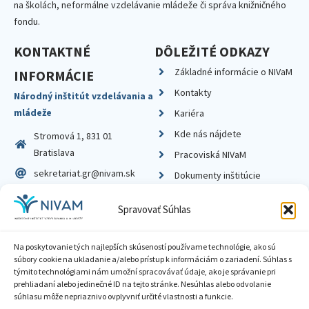
na školách, neformálne vzdelávanie mládeže či správa knižničného
fondu.
KONTAKTNÉ
DÔLEŽITÉ ODKAZY
Základné informácie o NIVaM
INFORMÁCIE
Kontakty
Národný inštitút vzdelávania a
mládeže
Kariéra
Kde nás nájdete
Stromová 1, 831 01
Bratislava
Pracoviská NIVaM
sekretariat.gr@nivam.sk
Dokumenty inštitúcie
IČO: 00164348
Knižnica
Spravovať Súhlas
DIČ: 2020798714
Na poskytovanie tých najlepších skúseností používame technológie, ako sú
súbory cookie na ukladanie a/alebo prístup k informáciám o zariadení. Súhlas s
týmito technológiami nám umožní spracovávať údaje, ako je správanie pri
prehliadaní alebo jedinečné ID na tejto stránke. Nesúhlas alebo odvolanie
Zásady ochrany súkromia
súhlasu môže nepriaznivo ovplyvniť určité vlastnosti a funkcie.