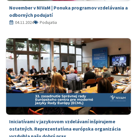
November v NIVaM | Ponuka programov vzdelávania a
odborných podujatí
04.11.2024
Podujatia
Iniciatívami v jazykovom vzdelávaní inšpirujeme
ostatných. Reprezentatívna európska organizácia
vyzdvihla našu dobrú prax