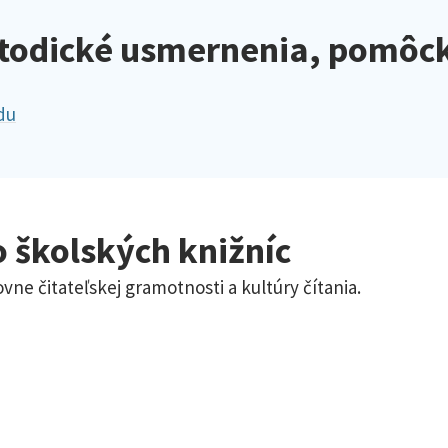
etodické usmernenia, pomôc
du
o školských knižníc
ne čitateľskej gramotnosti a kultúry čítania.