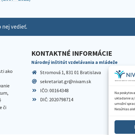
 nej vedieť.
KONTAKTNÉ INFORMÁCIE
Národný inštitút vzdelávania a mládeže
sti ako
Stromová 1, 831 01 Bratislava
sekretariat.gr@nivam.sk
anie
IČO: 00164348
skum,
Na poskytova
ukladanie a/
DIČ: 2020798714
é
umožní spraco
 či
Nesúhlas aleb