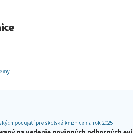
nice
témy
kých podujatí pre školské knižnice na rok 2025
raný na vedenie povinných odborných evid