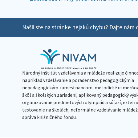
Našli ste na stránke nejakú chybu? Dajte nám o
Národný inštitút vzdelávania a mládeže realizuje činno
napríklad vzdelávanie a poradenstvo pedagogickým a
nepedagogickým zamestnancom, metodické usmerňov
škôl a školských zariadení, aplikovaný pedagogický vý
organizovanie predmetových olympiád a súťaží, extern
testovanie na školách, neformálne vzdelávanie mládeže
správa knižničného fondu.