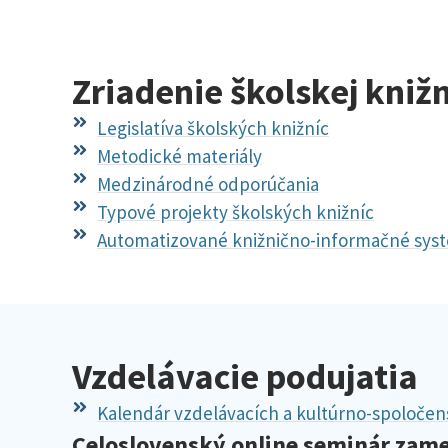
Zriadenie školskej kniž
Legislatíva školských knižníc
Metodické materiály
Medzinárodné odporúčania
Typové projekty školských knižníc
Automatizované knižnično-informačné sys
Vzdelávacie podujatia
Kalendár vzdelávacích a kultúrno-spoločens
Celoslovenský online seminár zame