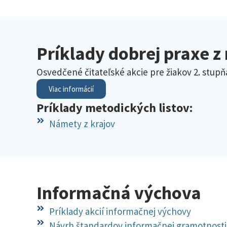
Príklady dobrej praxe z
Osvedčené čitateľské akcie pre žiakov 2. stupň
Viac informácií
Príklady metodických listov:
Námety z krajov
Informačná výchova
Príklady akcií informačnej výchovy
Návrh štandardov informačnej gramotnosti