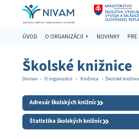
ÚVOD
O ORGANIZÁCII
NOVINKY
PRE
Školské knižnice
Domov
›
O organizácii
›
Knižnica
›
Školské knižnic
Adresár školských knižníc
Štatistika školských knižníc