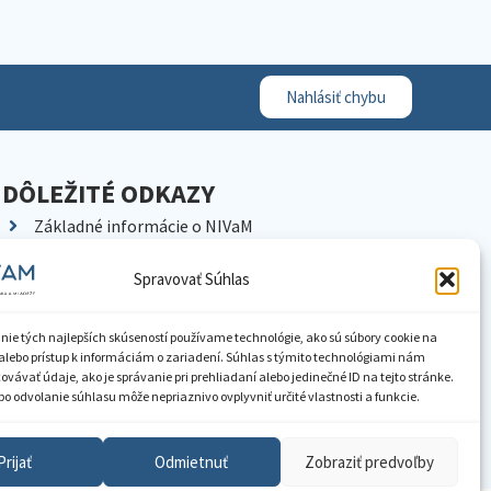
Nahlásiť chybu
DÔLEŽITÉ ODKAZY
Základné informácie o NIVaM
Kontakty
Spravovať Súhlas
Kariéra
Kde nás nájdete
nie tých najlepších skúseností používame technológie, ako sú súbory cookie na
Pracoviská NIVaM
alebo prístup k informáciám o zariadení. Súhlas s týmito technológiami nám
vávať údaje, ako je správanie pri prehliadaní alebo jedinečné ID na tejto stránke.
Dokumenty inštitúcie
o odvolanie súhlasu môže nepriaznivo ovplyvniť určité vlastnosti a funkcie.
Knižnica
Prijať
Odmietnuť
Zobraziť predvoľby