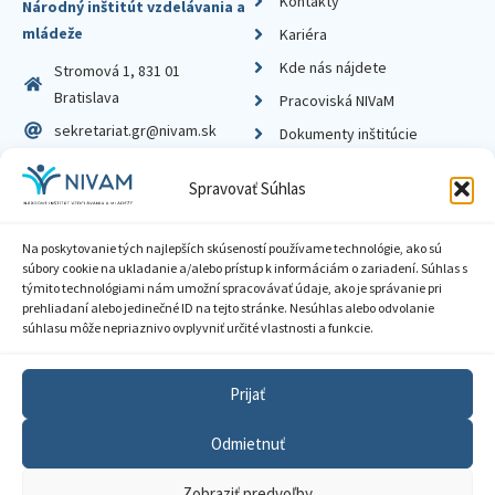
Kontakty
Národný inštitút vzdelávania a
mládeže
Kariéra
Kde nás nájdete
Stromová 1, 831 01
Bratislava
Pracoviská NIVaM
sekretariat.gr@nivam.sk
Dokumenty inštitúcie
IČO: 00164348
Knižnica
Spravovať Súhlas
DIČ: 2020798714
Na poskytovanie tých najlepších skúseností používame technológie, ako sú
súbory cookie na ukladanie a/alebo prístup k informáciám o zariadení. Súhlas s
týmito technológiami nám umožní spracovávať údaje, ako je správanie pri
prehliadaní alebo jedinečné ID na tejto stránke. Nesúhlas alebo odvolanie
Zásady ochrany súkromia
súhlasu môže nepriaznivo ovplyvniť určité vlastnosti a funkcie.
Vyhlásenie o prístupnosti
Prijať
Sprístupnenie informácií
Odmietnuť
Nastavenia cookies
Zobraziť predvoľby