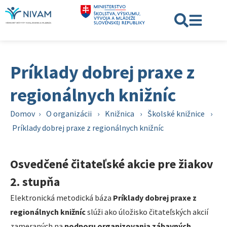
Príklady dobrej praxe z
regionálnych knižníc
Domov
›
O organizácii
›
Knižnica
›
Školské knižnice
›
Príklady dobrej praxe z regionálnych knižníc
Osvedčené čitateľské akcie pre žiakov
2. stupňa
Elektronická metodická báza
Príklady dobrej praxe z
regionálnych knižníc
slúži ako úložisko čitateľských akcií
zameraných na
podporu organizovania zábavných