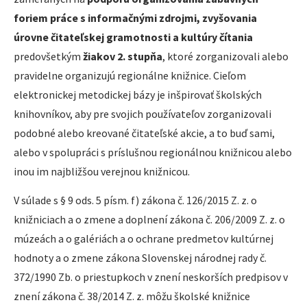
foriem práce s informačnými zdrojmi, zvyšovania
úrovne čitateľskej gramotnosti a kultúry čítania
predovšetkým
žiakov 2. stupňa
, ktoré zorganizovali alebo
pravidelne organizujú regionálne knižnice. Cieľom
elektronickej metodickej bázy je inšpirovať školských
knihovníkov, aby pre svojich používateľov zorganizovali
podobné alebo kreované čitateľské akcie, a to buď sami,
alebo v spolupráci s príslušnou regionálnou knižnicou alebo
inou im najbližšou verejnou knižnicou.
V súlade s § 9 ods. 5 písm. f) zákona č. 126/2015 Z. z. o
knižniciach a o zmene a doplnení zákona č. 206/2009 Z. z. o
múzeách a o galériách a o ochrane predmetov kultúrnej
hodnoty a o zmene zákona Slovenskej národnej rady č.
372/1990 Zb. o priestupkoch v znení neskorších predpisov v
znení zákona č. 38/2014 Z. z. môžu školské knižnice