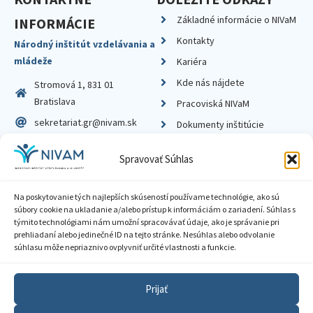
Základné informácie o NIVaM
INFORMÁCIE
Kontakty
Národný inštitút vzdelávania a
mládeže
Kariéra
Kde nás nájdete
Stromová 1, 831 01
Bratislava
Pracoviská NIVaM
sekretariat.gr@nivam.sk
Dokumenty inštitúcie
IČO: 00164348
Knižnica
Spravovať Súhlas
DIČ: 2020798714
Na poskytovanie tých najlepších skúseností používame technológie, ako sú
súbory cookie na ukladanie a/alebo prístup k informáciám o zariadení. Súhlas s
týmito technológiami nám umožní spracovávať údaje, ako je správanie pri
prehliadaní alebo jedinečné ID na tejto stránke. Nesúhlas alebo odvolanie
Zásady ochrany súkromia
súhlasu môže nepriaznivo ovplyvniť určité vlastnosti a funkcie.
Vyhlásenie o prístupnosti
Prijať
Sprístupnenie informácií