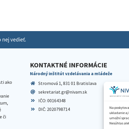
 nej vedieť.
KONTAKTNÉ INFORMÁCIE
Národný inštitút vzdelávania a mládeže
sti ako
Stromová 1, 831 01 Bratislava
sekretariat.gr@nivam.sk
anie
IČO: 00164348
skum,
Na poskytova
DIČ: 2020798714
é
ukladanie a/
 či
umožní spraco
Nesúhlas aleb