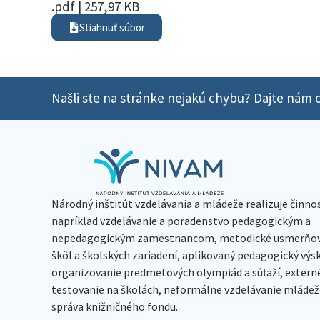
.pdf | 257,97 KB
Stiahnuť súbor
Našli ste na stránke nejakú chybu? Dajte nám o
Národný inštitút vzdelávania a mládeže realizuje činno
napríklad vzdelávanie a poradenstvo pedagogickým a
nepedagogickým zamestnancom, metodické usmerňov
škôl a školských zariadení, aplikovaný pedagogický vý
organizovanie predmetových olympiád a súťaží, extern
testovanie na školách, neformálne vzdelávanie mládeže
správa knižničného fondu.