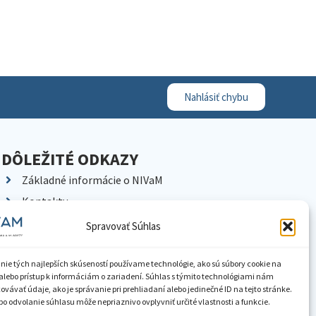
Nahlásiť chybu
DÔLEŽITÉ ODKAZY
Základné informácie o NIVaM
Kontakty
Kariéra
Spravovať Súhlas
Kde nás nájdete
Pracoviská NIVaM
nie tých najlepších skúseností používame technológie, ako sú súbory cookie na
alebo prístup k informáciám o zariadení. Súhlas s týmito technológiami nám
Dokumenty inštitúcie
vávať údaje, ako je správanie pri prehliadaní alebo jedinečné ID na tejto stránke.
o odvolanie súhlasu môže nepriaznivo ovplyvniť určité vlastnosti a funkcie.
Knižnica