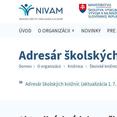
ÚVOD
O ORGANIZÁCII
NOVINKY
PRE
Adresár školských
Domov
›
O organizácii
›
Knižnica
›
Školské knižni
Adresár školských knižníc (aktualizácia 1. 7.