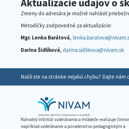
Aktualizácie údajov o š
Zmeny do adresára je možné nahlásiť priebežn
Metodičky zodpovedné za aktualizácie:
Mgr. Lenka Barátová
,
lenka.baratova@nivam.
Darina Šidlíková
,
darina.sidlikova@nivam.sk
Našli ste na stránke nejakú chybu? Dajte nám o
Národný inštitút vzdelávania a mládeže realizuje činno
napríklad vzdelávanie a poradenstvo pedagogickým a