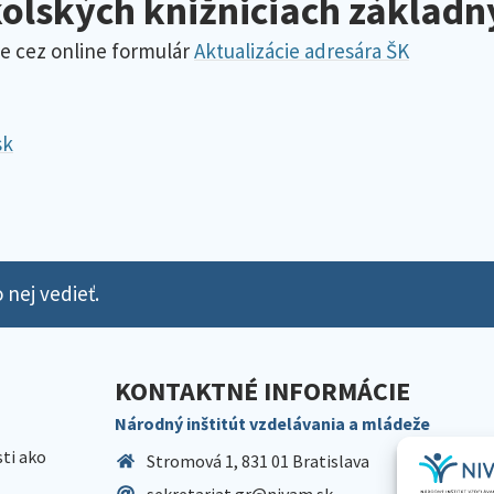
kolských knižniciach základn
e cez online formulár
Aktualizácie adresára ŠK
sk
 nej vedieť.
KONTAKTNÉ INFORMÁCIE
Národný inštitút vzdelávania a mládeže
sti ako
Stromová 1, 831 01 Bratislava
sekretariat.gr@nivam.sk