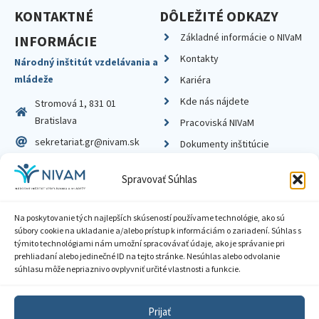
KONTAKTNÉ
DÔLEŽITÉ ODKAZY
Základné informácie o NIVaM
INFORMÁCIE
Kontakty
Národný inštitút vzdelávania a
mládeže
Kariéra
Kde nás nájdete
Stromová 1, 831 01
Bratislava
Pracoviská NIVaM
sekretariat.gr@nivam.sk
Dokumenty inštitúcie
IČO: 00164348
Knižnica
Spravovať Súhlas
DIČ: 2020798714
Na poskytovanie tých najlepších skúseností používame technológie, ako sú
súbory cookie na ukladanie a/alebo prístup k informáciám o zariadení. Súhlas s
týmito technológiami nám umožní spracovávať údaje, ako je správanie pri
prehliadaní alebo jedinečné ID na tejto stránke. Nesúhlas alebo odvolanie
Zásady ochrany súkromia
súhlasu môže nepriaznivo ovplyvniť určité vlastnosti a funkcie.
Vyhlásenie o prístupnosti
Prijať