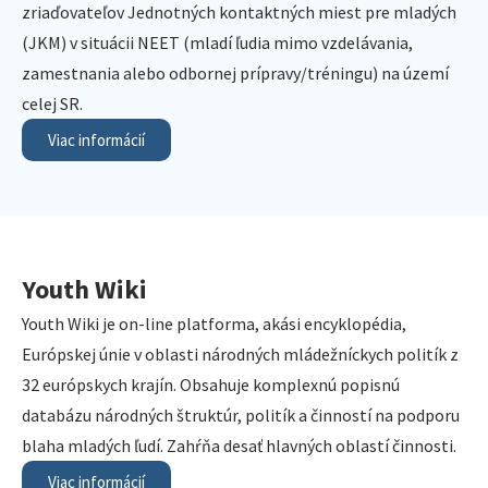
zriaďovateľov Jednotných kontaktných miest pre mladých
(JKM) v situácii NEET (mladí ľudia mimo vzdelávania,
zamestnania alebo odbornej prípravy/tréningu) na území
celej SR.
Viac informácií
Youth Wiki
Youth Wiki je on-line platforma, akási encyklopédia,
Európskej únie v oblasti národných mládežníckych politík z
32 európskych krajín. Obsahuje komplexnú popisnú
databázu národných štruktúr, politík a činností na podporu
blaha mladých ľudí. Zahŕňa desať hlavných oblastí činnosti.
Viac informácií