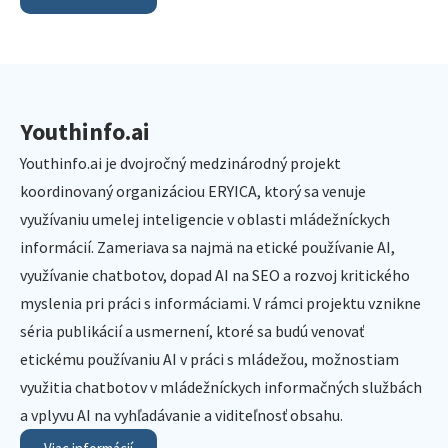
Youthinfo.ai
Youthinfo.ai je dvojročný medzinárodný projekt
koordinovaný organizáciou ERYICA, ktorý sa venuje
využívaniu umelej inteligencie v oblasti mládežníckych
informácií. Zameriava sa najmä na etické používanie AI,
využívanie chatbotov, dopad AI na SEO a rozvoj kritického
myslenia pri práci s informáciami. V rámci projektu vznikne
séria publikácií a usmernení, ktoré sa budú venovať
etickému používaniu AI v práci s mládežou, možnostiam
využitia chatbotov v mládežníckych informačných službách
a vplyvu AI na vyhľadávanie a viditeľnosť obsahu.