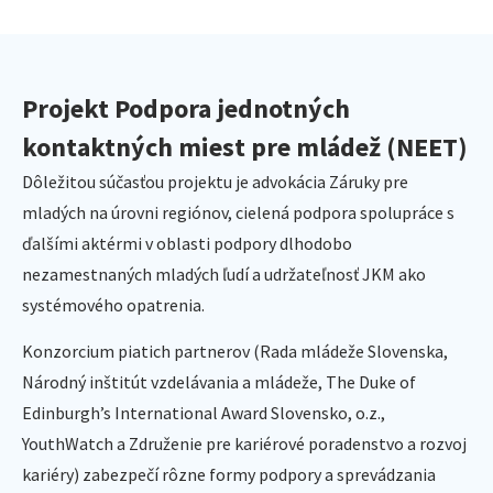
Projekt Podpora jednotných
kontaktných miest pre mládež (NEET)
Dôležitou súčasťou projektu je advokácia Záruky pre
mladých na úrovni regiónov, cielená podpora spolupráce s
ďalšími aktérmi v oblasti podpory dlhodobo
nezamestnaných mladých ľudí a udržateľnosť JKM ako
systémového opatrenia.
Konzorcium piatich partnerov (Rada mládeže Slovenska,
Národný inštitút vzdelávania a mládeže, The Duke of
Edinburgh’s International Award Slovensko, o.z.,
YouthWatch a Združenie pre kariérové poradenstvo a rozvoj
kariéry) zabezpečí rôzne formy podpory a sprevádzania