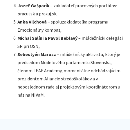
Jozef Gašparík
– zakladateľ pracovných portálov:
pracuj.sk a praxuj.sk,
Anka Viľchová
– spoluzakladateľka programu
Emocionálny kompas,
Michal Salíni a Pavol Beblavý
– mládežnícki delegáti
SR pri OSN,
Sebestyén Marosz
– mládežnícky aktivista, ktorý je
predsedom Modelového parlamentu Slovenska,
členom LEAF Academy, momentálne odchádzajúcim
prezidentom Aliancie stredoškolákov a v
neposlednom rade aj projektovým koordinátorom u
nás na NIVaM.