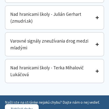
Nad hranicami školy - Julián Gerhart
(zmudri.sk)
Varovné signály zneužívania drog medzi
mladými
Nad hranicami školy - Terka Mihalovič
Lukáčová
Našli ste na stránke nejakú chybu? Dajte nám o nej vedieť.
Nahlásiť chybu