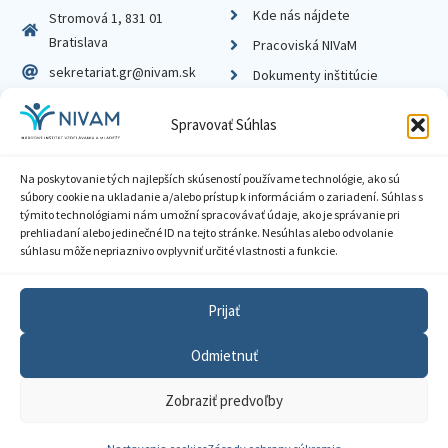
Kde nás nájdete
Stromová 1, 831 01
Bratislava
Pracoviská NIVaM
sekretariat.gr@nivam.sk
Dokumenty inštitúcie
IČO: 00164348
Knižnica
Spravovať Súhlas
DIČ: 2020798714
Na poskytovanie tých najlepších skúseností používame technológie, ako sú
súbory cookie na ukladanie a/alebo prístup k informáciám o zariadení. Súhlas s
týmito technológiami nám umožní spracovávať údaje, ako je správanie pri
prehliadaní alebo jedinečné ID na tejto stránke. Nesúhlas alebo odvolanie
Zásady ochrany súkromia
súhlasu môže nepriaznivo ovplyvniť určité vlastnosti a funkcie.
Vyhlásenie o prístupnosti
Prijať
Sprístupnenie informácií
Odmietnuť
Nastavenia cookies
Zobraziť predvoľby
GDPR
© 2026 Národný inštitút vzdelávania a mládeže