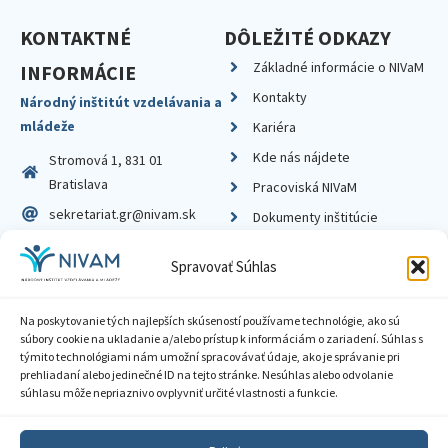
KONTAKTNÉ
DÔLEŽITÉ ODKAZY
Základné informácie o NIVaM
INFORMÁCIE
Kontakty
Národný inštitút vzdelávania a
mládeže
Kariéra
Kde nás nájdete
Stromová 1, 831 01
Bratislava
Pracoviská NIVaM
sekretariat.gr@nivam.sk
Dokumenty inštitúcie
IČO: 00164348
Knižnica
Spravovať Súhlas
DIČ: 2020798714
Na poskytovanie tých najlepších skúseností používame technológie, ako sú
súbory cookie na ukladanie a/alebo prístup k informáciám o zariadení. Súhlas s
týmito technológiami nám umožní spracovávať údaje, ako je správanie pri
prehliadaní alebo jedinečné ID na tejto stránke. Nesúhlas alebo odvolanie
Zásady ochrany súkromia
súhlasu môže nepriaznivo ovplyvniť určité vlastnosti a funkcie.
Vyhlásenie o prístupnosti