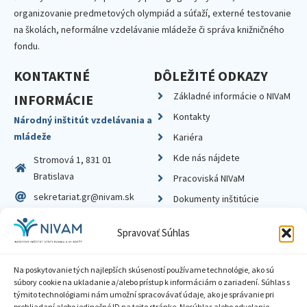
organizovanie predmetových olympiád a súťaží, externé testovanie
na školách, neformálne vzdelávanie mládeže či správa knižničného
fondu.
KONTAKTNÉ
DÔLEŽITÉ ODKAZY
Základné informácie o NIVaM
INFORMÁCIE
Kontakty
Národný inštitút vzdelávania a
mládeže
Kariéra
Kde nás nájdete
Stromová 1, 831 01
Bratislava
Pracoviská NIVaM
sekretariat.gr@nivam.sk
Dokumenty inštitúcie
IČO: 00164348
Knižnica
Spravovať Súhlas
DIČ: 2020798714
Na poskytovanie tých najlepších skúseností používame technológie, ako sú
súbory cookie na ukladanie a/alebo prístup k informáciám o zariadení. Súhlas s
týmito technológiami nám umožní spracovávať údaje, ako je správanie pri
prehliadaní alebo jedinečné ID na tejto stránke. Nesúhlas alebo odvolanie