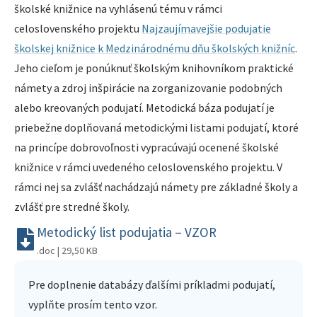
školské knižnice na vyhlásenú tému v rámci
celoslovenského projektu
Najzaujímavejšie podujatie
školskej knižnice k Medzinárodnému dňu školských knižníc
.
Jeho cieľom je ponúknuť školským knihovníkom praktické
námety a zdroj inšpirácie na zorganizovanie podobných
alebo kreovaných podujatí. Metodická báza podujatí je
priebežne doplňovaná metodickými listami podujatí, ktoré
na princípe dobrovoľnosti vypracúvajú ocenené školské
knižnice v rámci uvedeného celoslovenského projektu. V
rámci nej sa zvlášť nachádzajú námety pre základné školy a
zvlášť pre stredné školy.
Metodický list podujatia – VZOR
.doc | 29,50 KB
Pre doplnenie databázy ďalšími príkladmi podujatí,
vyplňte prosím tento vzor.