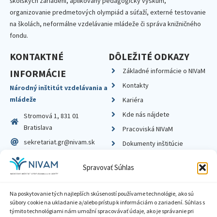
školských zariadení, aplikovaný pedagogický výskum,
organizovanie predmetových olympiád a súťaží, externé testovanie
na školách, neformálne vzdelávanie mládeže či správa knižničného
fondu.
KONTAKTNÉ
DÔLEŽITÉ ODKAZY
Základné informácie o NIVaM
INFORMÁCIE
Kontakty
Národný inštitút vzdelávania a
mládeže
Kariéra
Kde nás nájdete
Stromová 1, 831 01
Bratislava
Pracoviská NIVaM
sekretariat.gr@nivam.sk
Dokumenty inštitúcie
IČO: 00164348
Knižnica
Spravovať Súhlas
DIČ: 2020798714
Na poskytovanie tých najlepších skúseností používame technológie, ako sú
súbory cookie na ukladanie a/alebo prístup k informáciám o zariadení. Súhlas s
týmito technológiami nám umožní spracovávať údaje, ako je správanie pri