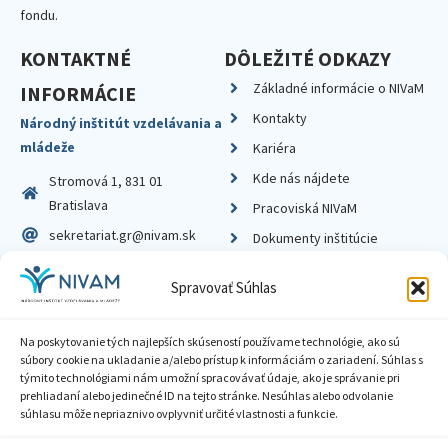
fondu.
KONTAKTNÉ
DÔLEŽITÉ ODKAZY
Základné informácie o NIVaM
INFORMÁCIE
Kontakty
Národný inštitút vzdelávania a
mládeže
Kariéra
Kde nás nájdete
Stromová 1, 831 01
Bratislava
Pracoviská NIVaM
sekretariat.gr@nivam.sk
Dokumenty inštitúcie
IČO: 00164348
Knižnica
Spravovať Súhlas
DIČ: 2020798714
Na poskytovanie tých najlepších skúseností používame technológie, ako sú
súbory cookie na ukladanie a/alebo prístup k informáciám o zariadení. Súhlas s
týmito technológiami nám umožní spracovávať údaje, ako je správanie pri
prehliadaní alebo jedinečné ID na tejto stránke. Nesúhlas alebo odvolanie
Zásady ochrany súkromia
súhlasu môže nepriaznivo ovplyvniť určité vlastnosti a funkcie.
Vyhlásenie o prístupnosti