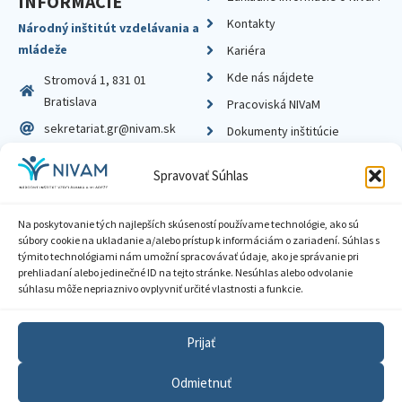
INFORMÁCIE
Kontakty
Národný inštitút vzdelávania a
mládeže
Kariéra
Kde nás nájdete
Stromová 1, 831 01
Bratislava
Pracoviská NIVaM
sekretariat.gr@nivam.sk
Dokumenty inštitúcie
IČO: 00164348
Knižnica
Spravovať Súhlas
DIČ: 2020798714
Na poskytovanie tých najlepších skúseností používame technológie, ako sú
súbory cookie na ukladanie a/alebo prístup k informáciám o zariadení. Súhlas s
týmito technológiami nám umožní spracovávať údaje, ako je správanie pri
prehliadaní alebo jedinečné ID na tejto stránke. Nesúhlas alebo odvolanie
Zásady ochrany súkromia
súhlasu môže nepriaznivo ovplyvniť určité vlastnosti a funkcie.
Vyhlásenie o prístupnosti
Prijať
Sprístupnenie informácií
Odmietnuť
Nastavenia cookies