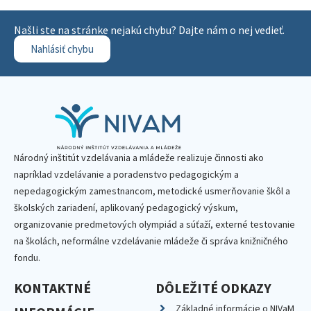
Našli ste na stránke nejakú chybu? Dajte nám o nej vedieť.
Nahlásiť chybu
Národný inštitút vzdelávania a mládeže realizuje činnosti ako
napríklad vzdelávanie a poradenstvo pedagogickým a
nepedagogickým zamestnancom, metodické usmerňovanie škôl a
školských zariadení, aplikovaný pedagogický výskum,
organizovanie predmetových olympiád a súťaží, externé testovanie
na školách, neformálne vzdelávanie mládeže či správa knižničného
fondu.
KONTAKTNÉ
DÔLEŽITÉ ODKAZY
Základné informácie o NIVaM