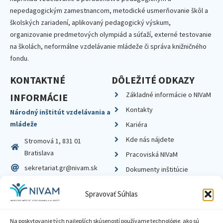
nepedagogickým zamestnancom, metodické usmerňovanie škôl a
školských zariadení, aplikovaný pedagogický výskum,
organizovanie predmetových olympiád a súťaží, externé testovanie
na školách, neformálne vzdelávanie mládeže či správa knižničného
fondu.
KONTAKTNÉ
DÔLEŽITÉ ODKAZY
Základné informácie o NIVaM
INFORMÁCIE
Kontakty
Národný inštitút vzdelávania a
mládeže
Kariéra
Kde nás nájdete
Stromová 1, 831 01
Bratislava
Pracoviská NIVaM
sekretariat.gr@nivam.sk
Dokumenty inštitúcie
IČO: 00164348
Knižnica
Spravovať Súhlas
DIČ: 2020798714
Na poskytovanie tých najlepších skúseností používame technológie, ako sú