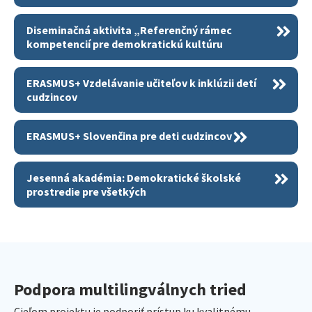
Diseminačná aktivita „Referenčný rámec
kompetencií pre demokratickú kultúru
ERASMUS+ Vzdelávanie učiteľov k inklúzii detí
cudzincov
ERASMUS+ Slovenčina pre deti cudzincov
Jesenná akadémia: Demokratické školské
prostredie pre všetkých
Podpora multilingválnych tried
Cieľom projektu je podporiť prístup ku kvalitnému