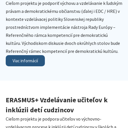
Cieľom projektu je podporiť výchovu a vzdelávanie k ľudským
právam a demokratickému občianstvu (ďalej i EDC / HRE) v
kontexte vzdelávacej politiky Slovenskej republiky
prostredníctvom implementácie nástroja Rady Európy –
Referenčného rámca kompetencií pre demokratickú
kultúru. Východiskom diskusie dvoch okrúhlych stolov bude
Referenčný rámec kompetencií pre demokratickú kultúru.
Viac informácií
ERASMUS+ Vzdelávanie učiteľov k
inklúzii detí cudzincov
Cieľom projektu je podpora učiteľov vo výchovno-
vzdelávacom procese k inklúzii detí cudzincov v školách a