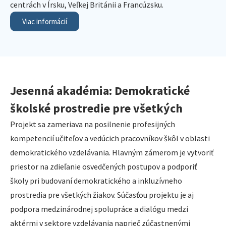
centrách v Írsku, Veľkej Británii a Francúzsku.
Viac informácií
Jesenná akadémia: Demokratické
školské prostredie pre všetkých
Projekt sa zameriava na posilnenie profesijných
kompetencií učiteľov a vedúcich pracovníkov škôl v oblasti
demokratického vzdelávania. Hlavným zámerom je vytvoriť
priestor na zdieľanie osvedčených postupov a podporiť
školy pri budovaní demokratického a inkluzívneho
prostredia pre všetkých žiakov. Súčasťou projektu je aj
podpora medzinárodnej spolupráce a dialógu medzi
aktérmi v sektore vzdelávania naprieč zúčastnenými