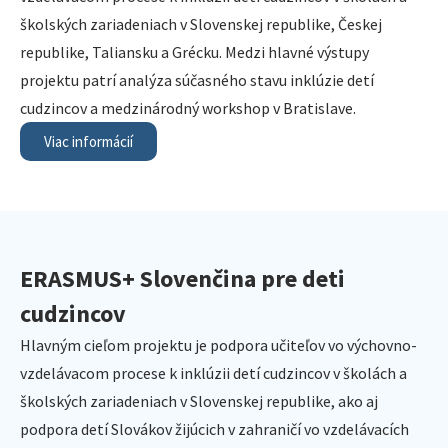
školských zariadeniach v Slovenskej republike, Českej
republike, Taliansku a Grécku. Medzi hlavné výstupy
projektu patrí analýza súčasného stavu inklúzie detí
cudzincov a medzinárodný workshop v Bratislave.
Viac informácií
ERASMUS+ Slovenčina pre deti
cudzincov
Hlavným cieľom projektu je podpora učiteľov vo výchovno-
vzdelávacom procese k inklúzii detí cudzincov v školách a
školských zariadeniach v Slovenskej republike, ako aj
podpora detí Slovákov žijúcich v zahraničí vo vzdelávacích