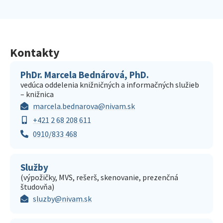
Kontakty
PhDr. Marcela Bednárová, PhD.
vedúca oddelenia knižničných a informačných služieb
– knižnica
marcela.bednarova@nivam.sk
+421 2 68 208 611
0910/833 468
Služby
(výpožičky, MVS, rešerš, skenovanie, prezenčná
študovňa)
sluzby@nivam.sk