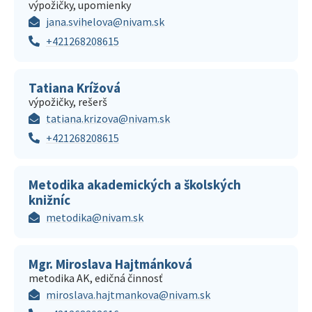
výpožičky, upomienky
jana.svihelova@nivam.sk
+421268208615
Tatiana Krížová
výpožičky, rešerš
tatiana.krizova@nivam.sk
+421268208615
Metodika akademických a školských
knižníc
metodika@nivam.sk
Mgr. Miroslava Hajtmánková
metodika AK, edičná činnosť
miroslava.hajtmankova@nivam.sk