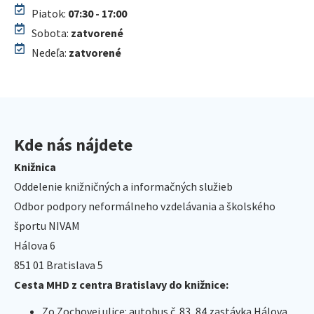
Piatok:
07:30 - 17:00
Sobota:
zatvorené
Nedeľa:
zatvorené
Kde nás nájdete
Knižnica
Oddelenie knižničných a informačných služieb
Odbor podpory neformálneho vzdelávania a školského
športu NIVAM
Hálova 6
851 01 Bratislava 5
Cesta MHD z centra Bratislavy do knižnice:
Zo Zochovej ulice: autobus č. 83, 84 zastávka Hálova