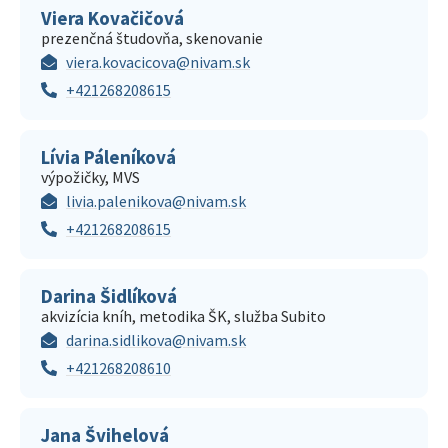
Viera Kovačičová
prezenčná študovňa, skenovanie
viera.kovacicova@nivam.sk
+421268208615
Lívia Páleníková
výpožičky, MVS
livia.palenikova@nivam.sk
+421268208615
Darina Šidlíková
akvizícia kníh, metodika ŠK, služba Subito
darina.sidlikova@nivam.sk
+421268208610
Jana Švihelová