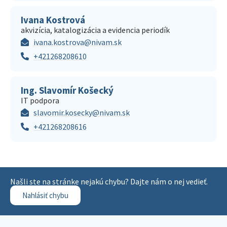
Ivana Kostrová
akvizícia, katalogizácia a evidencia periodík
ivana.kostrova@nivam.sk
+421268208610
Ing. Slavomír Košecký
IT podpora
slavomir.kosecky@nivam.sk
+421268208616
Našli ste na stránke nejakú chybu? Dajte nám o nej vedieť.
Nahlásiť chybu