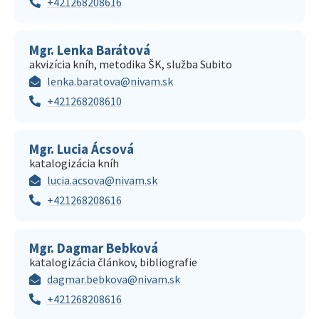
+421268208616
Mgr. Lenka Barátová
akvizícia kníh, metodika ŠK, služba Subito
lenka.baratova@nivam.sk
+421268208610
Mgr. Lucia Ácsová
katalogizácia kníh
lucia.acsova@nivam.sk
+421268208616
Mgr. Dagmar Bebková
katalogizácia článkov, bibliografie
dagmar.bebkova@nivam.sk
+421268208616