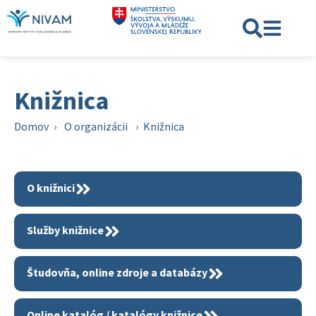
Knižnica
Domov
›
O organizácii
›
Knižnica
O knižnici
Služby knižnice
Študovňa, online zdroje a databázy
Online katalóg / katalógy knižnice