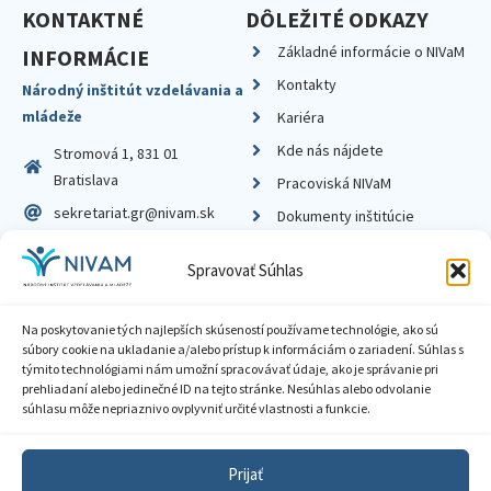
KONTAKTNÉ
DÔLEŽITÉ ODKAZY
Základné informácie o NIVaM
INFORMÁCIE
Kontakty
Národný inštitút vzdelávania a
mládeže
Kariéra
Kde nás nájdete
Stromová 1, 831 01
Bratislava
Pracoviská NIVaM
sekretariat.gr@nivam.sk
Dokumenty inštitúcie
IČO: 00164348
Knižnica
Spravovať Súhlas
DIČ: 2020798714
Na poskytovanie tých najlepších skúseností používame technológie, ako sú
súbory cookie na ukladanie a/alebo prístup k informáciám o zariadení. Súhlas s
týmito technológiami nám umožní spracovávať údaje, ako je správanie pri
prehliadaní alebo jedinečné ID na tejto stránke. Nesúhlas alebo odvolanie
Zásady ochrany súkromia
súhlasu môže nepriaznivo ovplyvniť určité vlastnosti a funkcie.
Vyhlásenie o prístupnosti
Prijať
Sprístupnenie informácií