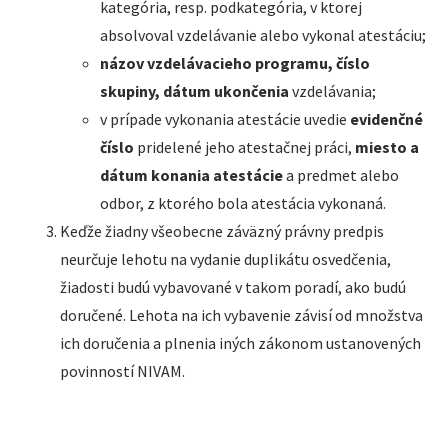
kategória, resp. podkategória, v ktorej
absolvoval vzdelávanie alebo vykonal atestáciu;
názov vzdelávacieho programu, číslo
skupiny, dátum ukončenia
vzdelávania;
v prípade vykonania atestácie uvedie
evidenčné
číslo
pridelené jeho atestačnej práci,
miesto a
dátum konania atestácie
a predmet alebo
odbor, z ktorého bola atestácia vykonaná.
Keďže žiadny všeobecne záväzný právny predpis
neurčuje lehotu na vydanie duplikátu osvedčenia,
žiadosti budú vybavované v takom poradí, ako budú
doručené. Lehota na ich vybavenie závisí od množstva
ich doručenia a plnenia iných zákonom ustanovených
povinností NIVAM.