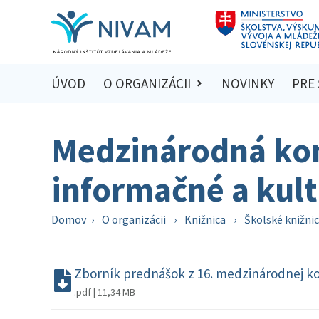
ÚVOD
O ORGANIZÁCII
NOVINKY
PRE
Medzinárodná kon
informačné a kult
Domov
›
O organizácii
›
Knižnica
›
Školské knižni
Zborník prednášok z 16. medzinárodnej kon
.pdf | 11,34 MB