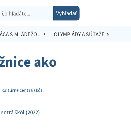
Vyhľadať
ÁCA S MLÁDEŽOU
OLYMPIÁDY A SÚŤAŽE
žnice ako
 kultúrne centrá škôl
entrá škôl (2022)