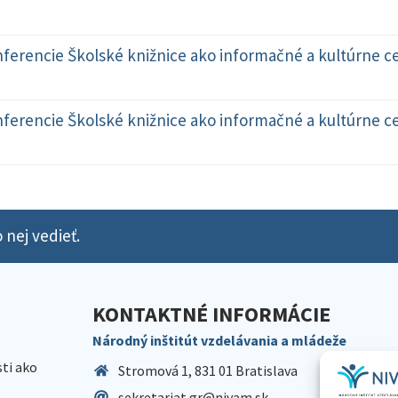
erencie Školské knižnice ako informačné a kultúrne ce
erencie Školské knižnice ako informačné a kultúrne ce
 nej vedieť.
KONTAKTNÉ INFORMÁCIE
Národný inštitút vzdelávania a mládeže
sti ako
Stromová 1, 831 01 Bratislava
sekretariat.gr@nivam.sk