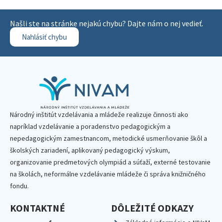
Našli ste na stránke nejakú chybu? Dajte nám o nej vedieť.
Nahlásiť chybu
Národný inštitút vzdelávania a mládeže realizuje činnosti ako
napríklad vzdelávanie a poradenstvo pedagogickým a
nepedagogickým zamestnancom, metodické usmerňovanie škôl a
školských zariadení, aplikovaný pedagogický výskum,
organizovanie predmetových olympiád a súťaží, externé testovanie
na školách, neformálne vzdelávanie mládeže či správa knižničného
fondu.
KONTAKTNÉ
DÔLEŽITÉ ODKAZY