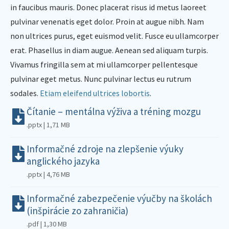
in faucibus mauris. Donec placerat risus id metus laoreet
pulvinar venenatis eget dolor. Proin at augue nibh. Nam
non ultrices purus, eget euismod velit. Fusce eu ullamcorper
erat. Phasellus in diam augue. Aenean sed aliquam turpis.
Vivamus fringilla sem at mi ullamcorper pellentesque
pulvinar eget metus. Nunc pulvinar lectus eu rutrum
sodales.
Etiam eleifend ultrices lobortis
.
Čítanie – mentálna výživa a tréning mozgu
.pptx | 1,71 MB
Informačné zdroje na zlepšenie výuky
anglického jazyka
.pptx | 4,76 MB
Informačné zabezpečenie výučby na školách
(inšpirácie zo zahraničia)
.pdf | 1,30 MB