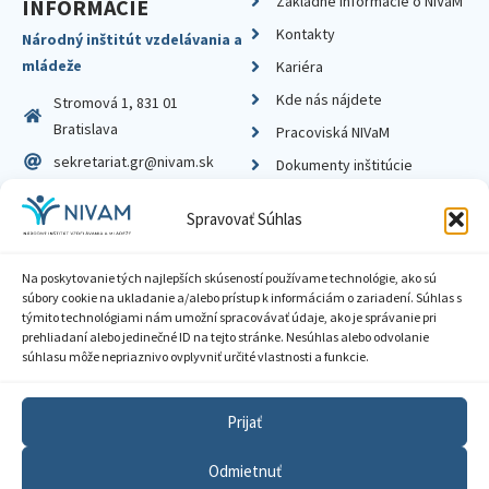
Základné informácie o NIVaM
INFORMÁCIE
Kontakty
Národný inštitút vzdelávania a
mládeže
Kariéra
Kde nás nájdete
Stromová 1, 831 01
Bratislava
Pracoviská NIVaM
sekretariat.gr@nivam.sk
Dokumenty inštitúcie
IČO: 00164348
Knižnica
Spravovať Súhlas
DIČ: 2020798714
Na poskytovanie tých najlepších skúseností používame technológie, ako sú
súbory cookie na ukladanie a/alebo prístup k informáciám o zariadení. Súhlas s
týmito technológiami nám umožní spracovávať údaje, ako je správanie pri
prehliadaní alebo jedinečné ID na tejto stránke. Nesúhlas alebo odvolanie
Zásady ochrany súkromia
súhlasu môže nepriaznivo ovplyvniť určité vlastnosti a funkcie.
Vyhlásenie o prístupnosti
Prijať
Sprístupnenie informácií
Odmietnuť
Nastavenia cookies