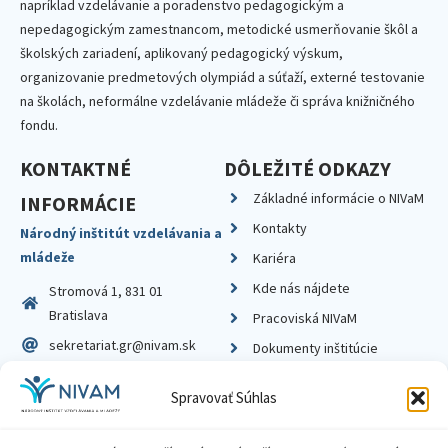
napríklad vzdelávanie a poradenstvo pedagogickým a
nepedagogickým zamestnancom, metodické usmerňovanie škôl a
školských zariadení, aplikovaný pedagogický výskum,
organizovanie predmetových olympiád a súťaží, externé testovanie
na školách, neformálne vzdelávanie mládeže či správa knižničného
fondu.
KONTAKTNÉ
DÔLEŽITÉ ODKAZY
Základné informácie o NIVaM
INFORMÁCIE
Kontakty
Národný inštitút vzdelávania a
mládeže
Kariéra
Kde nás nájdete
Stromová 1, 831 01
Bratislava
Pracoviská NIVaM
sekretariat.gr@nivam.sk
Dokumenty inštitúcie
IČO: 00164348
Knižnica
Spravovať Súhlas
DIČ: 2020798714