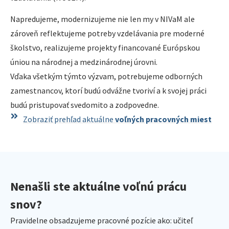
Napredujeme, modernizujeme nie len my v NIVaM ale
zároveň reflektujeme potreby vzdelávania pre moderné
školstvo, realizujeme projekty financované Európskou
úniou na národnej a medzinárodnej úrovni.
Vďaka všetkým týmto výzvam, potrebujeme odborných
zamestnancov, ktorí budú odvážne tvoriví a k svojej práci
budú pristupovať svedomito a zodpovedne.
Zobraziť prehľad aktuálne
voľných pracovných miest
Nenašli ste aktuálne voľnú prácu
snov?
Pravidelne obsadzujeme pracovné pozície ako: učiteľ