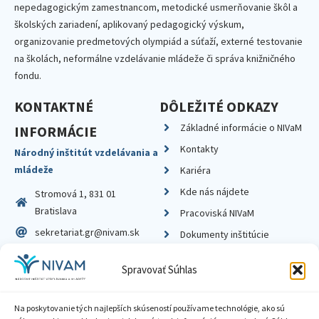
nepedagogickým zamestnancom, metodické usmerňovanie škôl a
školských zariadení, aplikovaný pedagogický výskum,
organizovanie predmetových olympiád a súťaží, externé testovanie
na školách, neformálne vzdelávanie mládeže či správa knižničného
fondu.
KONTAKTNÉ
DÔLEŽITÉ ODKAZY
Základné informácie o NIVaM
INFORMÁCIE
Kontakty
Národný inštitút vzdelávania a
mládeže
Kariéra
Kde nás nájdete
Stromová 1, 831 01
Bratislava
Pracoviská NIVaM
sekretariat.gr@nivam.sk
Dokumenty inštitúcie
IČO: 00164348
Knižnica
Spravovať Súhlas
DIČ: 2020798714
Na poskytovanie tých najlepších skúseností používame technológie, ako sú