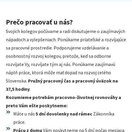
Prečo pracovať u nás?
Svojich kolegov počúvame a radi diskutujeme o zaujímavých
nápadoch a vylepšeniach. Ponúkame priateľské a rozvíjajúce
sa pracovné prostredie. Podporujeme vzdelávanie a
osobnostný rozvoj kolegov, pretože, keď sa odborne
rozvíjate Vy, rozvíjate tým aj nás. Ponúkame zaujímavú
náplň práce, ktorá môže mať dopad na rozvoj celého
Slovenska.
Pružný pracovný čas a pracovný úväzok na
37,5 hodiny
.
Rozumieme potrebám pracovno-životnej rovnováhy a
preto Vám ešte poskytneme:
Máte u nás
5 dní dovolenky nad rámec
Zákonníka
práce.
Prácu z domu
Vám poskytneme na 5 dní počas mesiaca.