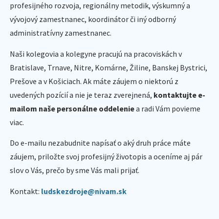
profesijného rozvoja, regionálny metodik, výskumný a
vývojový zamestnanec, koordinátor či iný odborný
administratívny zamestnanec.
Naši kolegovia a kolegyne pracujú na pracoviskách v
Bratislave, Trnave, Nitre, Komárne, Žiline, Banskej Bystrici,
Prešove a v Košiciach. Ak máte záujem o niektorú z
uvedených pozícií a nie je teraz zverejnená,
kontaktujte e-
mailom naše personálne oddelenie
a radi Vám povieme
viac.
Do e-mailu nezabudnite napísať o aký druh práce máte
záujem, priložte svoj profesijný životopis a oceníme aj pár
slov o Vás, prečo by sme Vás mali prijať.
Kontakt:
ludskezdroje@nivam.sk