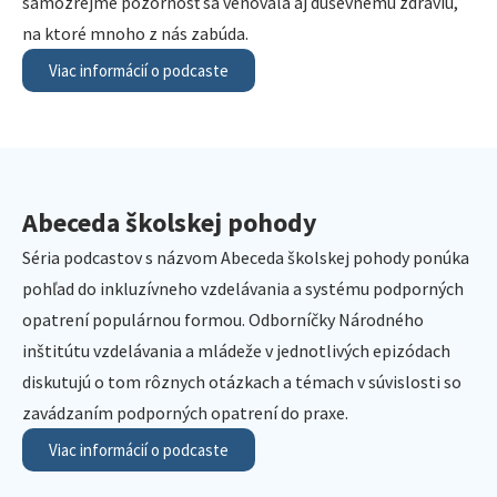
samozrejme pozornosť sa venovala aj duševnému zdraviu,
na ktoré mnoho z nás zabúda.
Viac informácií o podcaste
Abeceda školskej pohody
Séria podcastov s názvom Abeceda školskej pohody ponúka
pohľad do inkluzívneho vzdelávania a systému podporných
opatrení populárnou formou. Odborníčky Národného
inštitútu vzdelávania a mládeže v jednotlivých epizódach
diskutujú o tom rôznych otázkach a témach v súvislosti so
zavádzaním podporných opatrení do praxe.
Viac informácií o podcaste