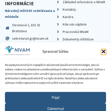
Základné informácie o NIVaM
INFORMÁCIE
Kontakty
Národný inštitút vzdelávania a
mládeže
Kariéra
Kde nás nájdete
Stromová 1, 831 01
Bratislava
Pracoviská NIVaM
sekretariat.gr@nivam.sk
Dokumenty inštitúcie
IČO: 00164348
Knižnica
Spravovať Súhlas
DIČ: 2020798714
Na poskytovanie tých najlepších skúseností používame technológie, ako sú
súbory cookie na ukladanie a/alebo prístup k informáciám o zariadení. Súhlas s
týmito technológiami nám umožní spracovávať údaje, ako je správanie pri
prehliadaní alebo jedinečné ID na tejto stránke. Nesúhlas alebo odvolanie
Zásady ochrany súkromia
súhlasu môže nepriaznivo ovplyvniť určité vlastnosti a funkcie.
Vyhlásenie o prístupnosti
Prijať
Sprístupnenie informácií
Odmietnuť