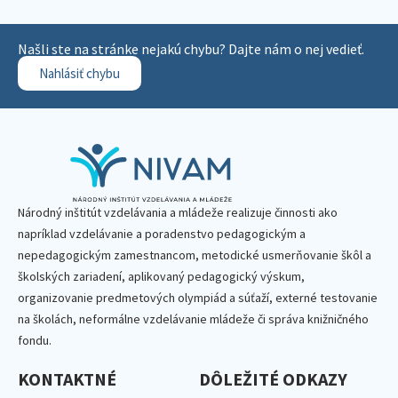
Našli ste na stránke nejakú chybu? Dajte nám o nej vedieť.
Nahlásiť chybu
Národný inštitút vzdelávania a mládeže realizuje činnosti ako
napríklad vzdelávanie a poradenstvo pedagogickým a
nepedagogickým zamestnancom, metodické usmerňovanie škôl a
školských zariadení, aplikovaný pedagogický výskum,
organizovanie predmetových olympiád a súťaží, externé testovanie
na školách, neformálne vzdelávanie mládeže či správa knižničného
fondu.
KONTAKTNÉ
DÔLEŽITÉ ODKAZY