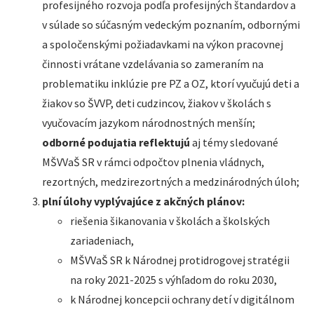
profesijného rozvoja podľa profesijných štandardov a
v súlade so súčasným vedeckým poznaním, odbornými
a spoločenskými požiadavkami na výkon pracovnej
činnosti vrátane vzdelávania so zameraním na
problematiku inklúzie pre PZ a OZ, ktorí vyučujú deti a
žiakov so ŠVVP, deti cudzincov, žiakov v školách s
vyučovacím jazykom národnostných menšín;
odborné podujatia reflektujú
aj témy sledované
MŠVVaŠ SR v rámci odpočtov plnenia vládnych,
rezortných, medzirezortných a medzinárodných úloh;
plní úlohy vyplývajúce z akčných plánov:
riešenia šikanovania v školách a školských
zariadeniach,
MŠVVaŠ SR k Národnej protidrogovej stratégii
na roky 2021-2025 s výhľadom do roku 2030,
k Národnej koncepcii ochrany detí v digitálnom