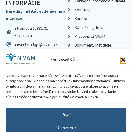
Základné informácie o NIVaM
INFORMÁCIE
Kontakty
Národný inštitút vzdelávania a
mládeže
Kariéra
Kde nás nájdete
Stromová 1, 831 01
Bratislava
Pracoviská NIVaM
sekretariat.gr@nivam.sk
Dokumenty inštitúcie
IČO: 00164348
Knižnica
Spravovať Súhlas
DIČ: 2020798714
Na poskytovanie tých najlepších skúseností používame technológie, ako sú
súbory cookie na ukladanie a/alebo prístup k informáciám o zariadení. Súhlas s
týmito technológiami nám umožní spracovávať údaje, ako je správanie pri
prehliadaní alebo jedinečné ID na tejto stránke. Nesúhlas alebo odvolanie
Zásady ochrany súkromia
súhlasu môže nepriaznivo ovplyvniť určité vlastnosti a funkcie.
Vyhlásenie o prístupnosti
Prijať
Sprístupnenie informácií
Odmietnuť
Nastavenia cookies