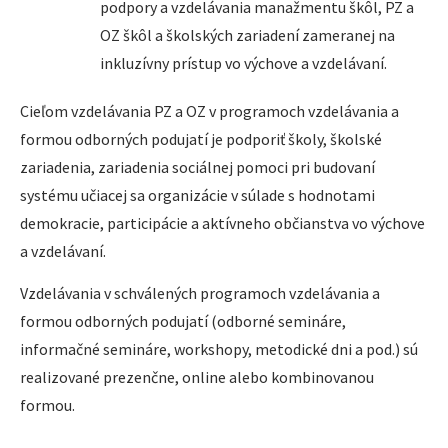
podpory a vzdelávania manažmentu škôl, PZ a
OZ škôl a školských zariadení zameranej na
inkluzívny prístup vo výchove a vzdelávaní.
Cieľom vzdelávania PZ a OZ v programoch vzdelávania a
formou odborných podujatí je podporiť školy, školské
zariadenia, zariadenia sociálnej pomoci pri budovaní
systému učiacej sa organizácie v súlade s hodnotami
demokracie, participácie a aktívneho občianstva vo výchove
a vzdelávaní.
Vzdelávania v schválených programoch vzdelávania a
formou odborných podujatí (odborné semináre,
informačné semináre, workshopy, metodické dni a pod.) sú
realizované prezenčne, online alebo kombinovanou
formou.