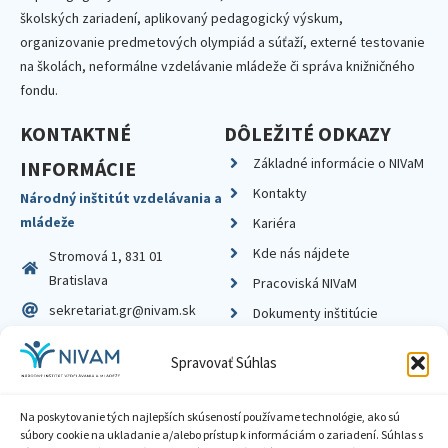
školských zariadení, aplikovaný pedagogický výskum,
organizovanie predmetových olympiád a súťaží, externé testovanie
na školách, neformálne vzdelávanie mládeže či správa knižničného
fondu.
KONTAKTNÉ
DÔLEŽITÉ ODKAZY
Základné informácie o NIVaM
INFORMÁCIE
Kontakty
Národný inštitút vzdelávania a
mládeže
Kariéra
Kde nás nájdete
Stromová 1, 831 01
Bratislava
Pracoviská NIVaM
sekretariat.gr@nivam.sk
Dokumenty inštitúcie
IČO: 00164348
Knižnica
Spravovať Súhlas
DIČ: 2020798714
Na poskytovanie tých najlepších skúseností používame technológie, ako sú
súbory cookie na ukladanie a/alebo prístup k informáciám o zariadení. Súhlas s