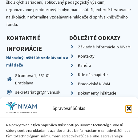
školských zariadení, aplikovaný pedagogický výskum,
organizovanie predmetových olympiád a súťaží, externé testovanie
na školách, neformálne vzdelávanie mládeže či správa knižničného
fondu.
KONTAKTNÉ
DÔLEŽITÉ ODKAZY
Základné informácie o NIVaM
INFORMÁCIE
Kontakty
Národný inštitút vzdelávania a
mládeže
Kariéra
Kde nás nájdete
Stromová 1, 831 01
Bratislava
Pracoviská NIVaM
sekretariat.gr@nivam.sk
Dokumenty inštitúcie
IČO: 00164348
Knižnica
Spravovať Súhlas
DIČ: 2020798714
Na poskytovanie tých najlepších skúseností používame technológie, ako sú
súbory cookie na ukladanie a/alebo prístup k informáciám o zariadení. Súhlas s
týmito technológiami nám umožní spracovávať údaje, ako je správanie pri