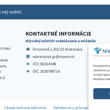
 nej vedieť.
KONTAKTNÉ INFORMÁCIE
Národný inštitút vzdelávania a mládeže
sti ako
Stromová 1, 831 01 Bratislava
sekretariat.gr@nivam.sk
anie
IČO: 00164348
skum,
Na poskytova
ukladanie a/
DIČ: 2020798714
é
umožní spraco
 či
Nesúhlas aleb
Zásady ochrany súkromia
Vyhlásenie o prístupnosti
Spr