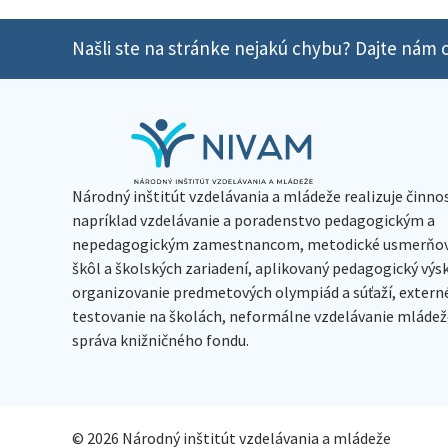
Našli ste na stránke nejakú chybu? Dajte nám o
Národný inštitút vzdelávania a mládeže realizuje činno
napríklad vzdelávanie a poradenstvo pedagogickým a
nepedagogickým zamestnancom, metodické usmerňov
škôl a školských zariadení, aplikovaný pedagogický vý
organizovanie predmetových olympiád a súťaží, extern
testovanie na školách, neformálne vzdelávanie mládeže
správa knižničného fondu.
© 2026 Národný inštitút vzdelávania a mládeže