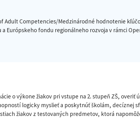
of Adult Competencies/Medzinárodné hodnotenie kľúčov
 a Európskeho fondu regionálneho rozvoja v rámci Op
mácie o výkone žiakov pri vstupe na 2. stupeň ZŠ, overiť
opností logicky myslieť a poskytnúť školám, decíznej sf
stiach žiakov z testovaných predmetov, ktorá napomôže 