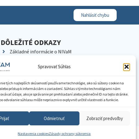
Nahlásiť chybu
DÔLEŽITÉ ODKAZY
Základné informácie o NIVaM
Kontakty
Spravovať Súhlas
Kariéra
Kde nás nájdete
nie tých najlepších skúseností používame technológie, ako sú súbory cookie na
Pracoviská NIVaM
alebo prístup k informáciám o zariadení. Súhlas s týmito technológiami nám
vávať údaje, ako je správanie pri prehliadaní alebo jedinečné ID na tejto stránke.
Dokumenty inštitúcie
o odvolanie súhlasu môže nepriaznivo ovplyvniť určité vlastnosti a funkcie.
Knižnica
Prijať
Odmietnuť
Zobraziť predvoľby
Nastavenia cookies
Zásady ochrany súkromia
ístupnenie informácií
Nastavenia cookies
GDPR