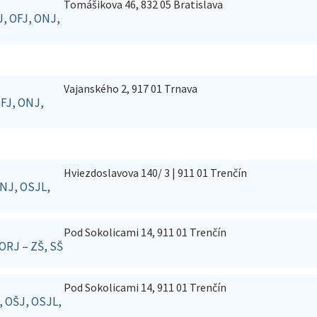
Tomášikova 46, 832 05 Bratislava
J, OFJ, ONJ,
Vajanského 2, 917 01 Trnava
OFJ, ONJ,
Hviezdoslavova 140/ 3 | 911 01 Trenčín
ONJ, OSJL,
Pod Sokolicami 14, 911 01 Trenčín
 ORJ – ZŠ, SŠ
Pod Sokolicami 14, 911 01 Trenčín
I, OŠJ, OSJL,