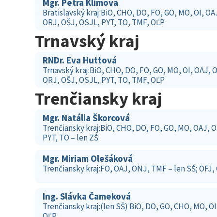
Mgr. Petra Klimová
Bratislavský kraj:BiO, CHO, DO, FO, GO, MO, OI, OA
ORJ, OŠJ, OSJL, PYT, TO, TMF, OĽP
Trnavský kraj
RNDr. Eva Huttová
Trnavský kraj:BiO, CHO, DO, FO, GO, MO, OI, OAJ, 
ORJ, OŠJ, OSJL, PYT, TO, TMF, OĽP
Trenčiansky kraj
Mgr. Natália Škorcová
Trenčiansky kraj:BiO, CHO, DO, FO, GO, MO, OAJ, 
PYT, TO – len ZŠ
Mgr. Miriam Olešáková
Trenčiansky kraj:FO, OAJ, ONJ, TMF – len SŠ; OFJ,
Ing. Slávka Čameková
Trenčiansky kraj:(len SŠ) BiO, DO, GO, CHO, MO, O
OĽP