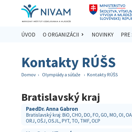
ÚVOD
O ORGANIZÁCII
NOVINKY
PRE
Kontakty RÚŠS
Domov
›
Olympiády a súťaže
›
Kontakty RÚŠS
Bratislavský kraj
PaedDr. Anna Gabron
Bratislavský kraj: BiO, CHO, DO, FO, GO, MO, OI, O
ORJ, OŠJ, OSJL, PYT, TO, TMF, OĽP