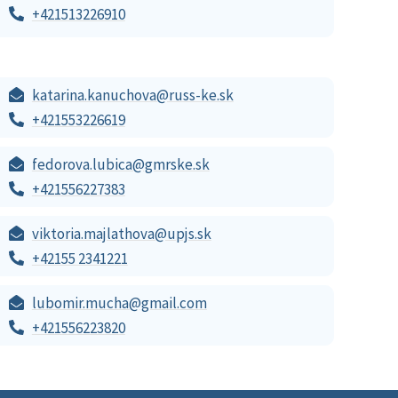
+421513226910
katarina.kanuchova@russ-ke.sk
+421553226619
fedorova.lubica@gmrske.sk
+421556227383
viktoria.majlathova@upjs.sk
+42155 2341221
lubomir.mucha@gmail.com
+421556223820