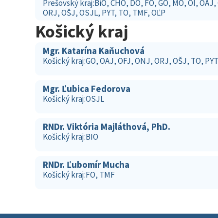
Prešovský kraj:BiO, CHO, DO, FO, GO, MO, OI, OAJ,
ORJ, OŠJ, OSJL, PYT, TO, TMF, OĽP
Košický kraj
Mgr. Katarína Kaňuchová
Košický kraj:GO, OAJ, OFJ, ONJ, ORJ, OŠJ, TO, PY
Mgr. Ľubica Fedorova
Košický kraj:OSJL
RNDr. Viktória Majláthová, PhD.
Košický kraj:BIO
RNDr. Ľubomír Mucha
Košický kraj:FO, TMF