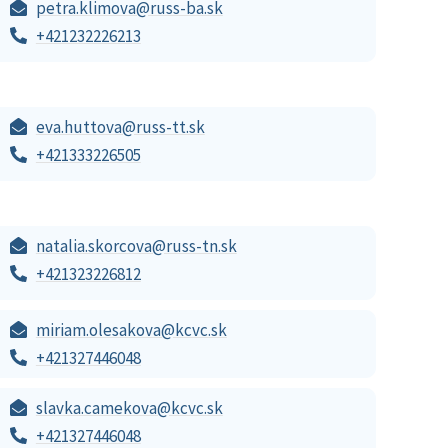
petra.klimova@russ-ba.sk
+421232226213
eva.huttova@russ-tt.sk
+421333226505
natalia.skorcova@russ-tn.sk
+421323226812
miriam.olesakova@kcvc.sk
+421327446048
slavka.camekova@kcvc.sk
+421327446048