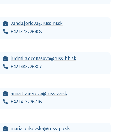
vanda.joriova@russ-nr.sk
+421373226408
ludmila.ocenasova@russ-bb.sk
+421483226307
anna.trauerova@russ-za.sk
+421413226716
maria.pirkovska@russ-po.sk