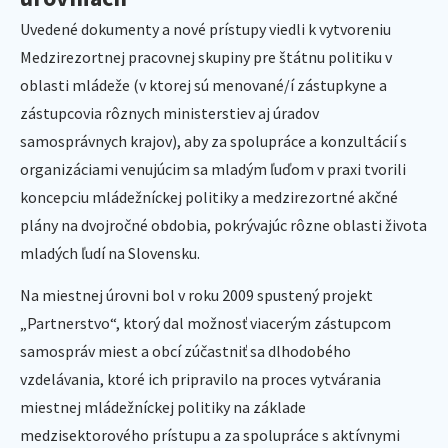
Uvedené dokumenty a nové prístupy viedli k vytvoreniu
Medzirezortnej pracovnej skupiny pre štátnu politiku v
oblasti mládeže (v ktorej sú menované/í zástupkyne a
zástupcovia rôznych ministerstiev aj úradov
samosprávnych krajov), aby za spolupráce a konzultácií s
organizáciami venujúcim sa mladým ľuďom v praxi tvorili
koncepciu mládežníckej politiky a medzirezortné akčné
plány na dvojročné obdobia, pokrývajúc rôzne oblasti života
mladých ľudí na Slovensku.
Na miestnej úrovni bol v roku 2009 spustený projekt
„Partnerstvo“, ktorý dal možnosť viacerým zástupcom
samospráv miest a obcí zúčastniť sa dlhodobého
vzdelávania, ktoré ich pripravilo na proces vytvárania
miestnej mládežníckej politiky na základe
medzisektorového prístupu a za spolupráce s aktívnymi