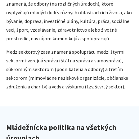
znamená, že odbory (na rozličných úradoch), ktoré
ovplyvňujú mladých ľudí v rôznych oblastiach ich života, ako
bývanie, doprava, investičné plány, kultúra, práca, sociálne
veci, šport, vzdelávanie, zdravotníctvo alebo životné
prostredie, navzájom komunikujú a spolupracujú.
Medzisektorový zasa znamená spoluprácu medzi štyrmi
sektormi: verejná správa (štátna správa a samospráva),
súkromným sektorom (podnikatelia a odbory) a tretím
sektorom (mimovládne neziskové organizácie, občianske
združenia a charity) a vedy a výskumu (tzv. štvrtý sektor).
Mládežnícka politika na všetkých
úrovniach