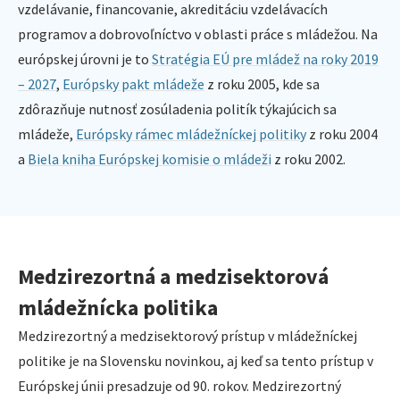
vzdelávanie, financovanie, akreditáciu vzdelávacích
programov a dobrovoľníctvo v oblasti práce s mládežou. Na
európskej úrovni je to
Stratégia EÚ pre mládež na roky 2019
– 2027
,
Európsky pakt mládeže
z roku 2005, kde sa
zdôrazňuje nutnosť zosúladenia politík týkajúcich sa
mládeže,
Európsky rámec mládežníckej politiky
z roku 2004
a
Biela kniha Európskej komisie o mládeži
z roku 2002.
Medzirezortná a medzisektorová
mládežnícka politika
Medzirezortný a medzisektorový prístup v mládežníckej
politike je na Slovensku novinkou, aj keď sa tento prístup v
Európskej únii presadzuje od 90. rokov. Medzirezortný