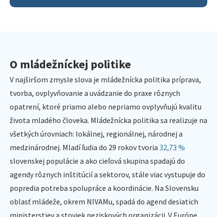
O mládežníckej politike
V najširšom zmysle slova je mládežnícka politika príprava,
tvorba, ovplyvňovanie a uvádzanie do praxe rôznych
opatrení, ktoré priamo alebo nepriamo ovplyvňujú kvalitu
života mladého človeka. Mládežnícka politika sa realizuje na
všetkých úrovniach: lokálnej, regionálnej, národnej a
medzinárodnej. Mladí ľudia do 29 rokov tvoria
32,73 %
slovenskej populácie a ako cieľová skupina spadajú do
agendy rôznych inštitúcií a sektorov, stále viac vystupuje do
popredia potreba spolupráce a koordinácie. Na Slovensku
oblasť mládeže, okrem NIVAMu, spadá do agend desiatich
ministerstiev a stoviek neziskových organizácii. V Európe,