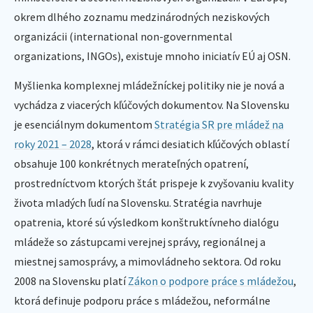
okrem dlhého zoznamu medzinárodných neziskových
organizácii (international non-governmental
organizations, INGOs), existuje mnoho iniciatív EÚ aj OSN.
Myšlienka komplexnej mládežníckej politiky nie je nová a
vychádza z viacerých kľúčových dokumentov. Na Slovensku
je esenciálnym dokumentom
Stratégia SR pre mládež na
roky 2021 – 2028
, ktorá v rámci desiatich kľúčových oblastí
obsahuje 100 konkrétnych merateľných opatrení,
prostredníctvom ktorých štát prispeje k zvyšovaniu kvality
života mladých ľudí na Slovensku. Stratégia navrhuje
opatrenia, ktoré sú výsledkom konštruktívneho dialógu
mládeže so zástupcami verejnej správy, regionálnej a
miestnej samosprávy, a mimovládneho sektora. Od roku
2008 na Slovensku platí
Zákon o podpore práce s mládežou
,
ktorá definuje podporu práce s mládežou, neformálne