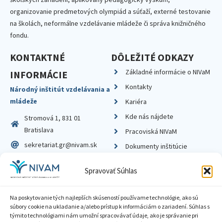
organizovanie predmetových olympiád a súťaží, externé testovanie
na školách, neformálne vzdelávanie mládeže či správa knižničného
fondu.
KONTAKTNÉ
DÔLEŽITÉ ODKAZY
Základné informácie o NIVaM
INFORMÁCIE
Kontakty
Národný inštitút vzdelávania a
mládeže
Kariéra
Kde nás nájdete
Stromová 1, 831 01
Bratislava
Pracoviská NIVaM
sekretariat.gr@nivam.sk
Dokumenty inštitúcie
IČO: 00164348
Knižnica
Spravovať Súhlas
DIČ: 2020798714
Na poskytovanie tých najlepších skúseností používame technológie, ako sú
súbory cookie na ukladanie a/alebo prístup k informáciám o zariadení. Súhlas s
týmito technológiami nám umožní spracovávať údaje, ako je správanie pri