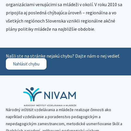
organizáciami venujúcimi sa mládeži v okolí. V roku 2010 sa
pripojila aj posledná chýbajúca úroveň – regionálna a vo
všetkých regiónoch Slovenska vznikli regionálne akčné
plány politiky mládeže na najbližšie obdobie.
Našli ste na stránke nejakú chybu? Dajte nám o nej vedieť.
Nahlásiť chybu
Národný inštitút vzdelávania a mládeže realizuje činnosti ako
napríklad vzdelávanie a poradenstvo pedagogickým a
nepedagogickým zamestnancom, metodické usmerňovanie škôl a
školských zariadení, aplikovaný pedagogický výskum,