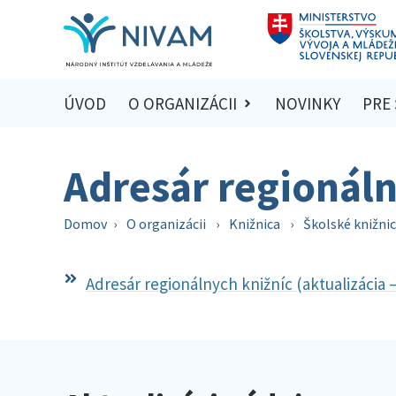
ÚVOD
O ORGANIZÁCII
NOVINKY
PRE
Adresár regionáln
Domov
›
O organizácii
›
Knižnica
›
Školské knižni
Adresár regionálnych knižníc (aktualizácia –