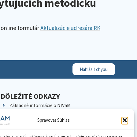
kytujúcich metodickú
 online formulár
Aktualizácie adresára RK
Nahlásiť chybu
DÔLEŽITÉ ODKAZY
Základné informácie o NIVaM
Kontakty
Spravovať Súhlas
Kariéra
Kde nás nájdete
nie tých najlepších skúseností používame technológie, ako sú súbory cookie na