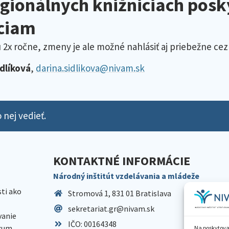
egionálnych knižniciach pos
ciam
2x ročne, zmeny je ale možné nahlásiť aj priebežne cez
idlíková
,
darina.sidlikova@nivam.sk
 nej vedieť.
KONTAKTNÉ INFORMÁCIE
Národný inštitút vzdelávania a mládeže
sti ako
Stromová 1, 831 01 Bratislava
sekretariat.gr@nivam.sk
anie
IČO: 00164348
skum,
Na poskytova