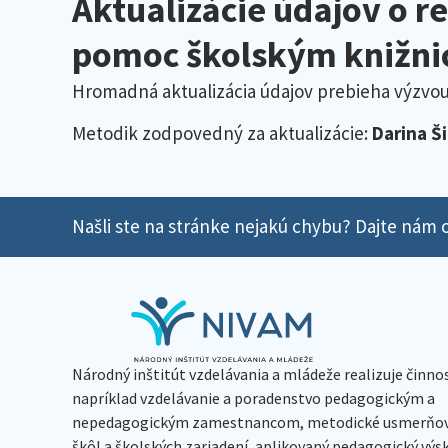
Aktualizácie údajov o r
pomoc školským knižni
Hromadná aktualizácia údajov prebieha výzvou 
Metodik zodpovedný za aktualizácie:
Darina Š
Našli ste na stránke nejakú chybu? Dajte nám o
Národný inštitút vzdelávania a mládeže realizuje činno
napríklad vzdelávanie a poradenstvo pedagogickým a
nepedagogickým zamestnancom, metodické usmerňov
škôl a školských zariadení, aplikovaný pedagogický vý