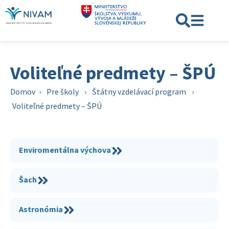
Voliteľné predmety – ŠPÚ
Domov
›
Pre školy
›
Štátny vzdelávací program
›
Voliteľné predmety – ŠPÚ
Enviromentálna výchova
Šach
Astronómia