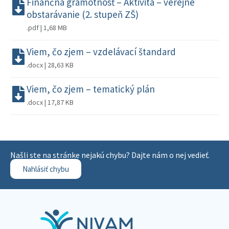
Finančná gramotnosť – Aktivita – verejné
obstarávanie (2. stupeň ZŠ)
.pdf | 1,68 MB
Viem, čo zjem – vzdelávací štandard
.docx | 28,63 KB
Viem, čo zjem – tematický plán
.docx | 17,87 KB
Našli ste na stránke nejakú chybu? Dajte nám o nej vedieť.
Nahlásiť chybu