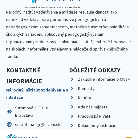
Národný inštitút vzdelávania a mládeže realizuje činnosti ako
napríklad vzdelávanie a poradenstvo pedagogickým a
nepedagogickým zamestnancom, metodické usmerňovanie škôl a
školských zariadení, aplikovaný pedagogický výskum,
organizovanie predmetových olympiád a súťaží, externé testovanie
na školách, neformálne vzdelávanie mládeže či správa knižničného
fondu.
KONTAKTNÉ
DÔLEŽITÉ ODKAZY
Základné informácie o NIVaM
INFORMÁCIE
Kontakty
Národný inštitút vzdelávania a
mládeže
Kariéra
Kde nás nájdete
Stromová 1, 831 01
Bratislava
Pracoviská NIVaM
sekretariat.gr@nivam.sk
Dokumenty inštitúcie
IČO: 00164348
Knižnica