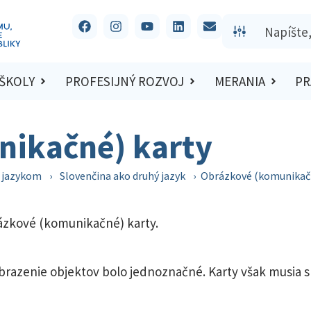
 ŠKOLY
PROFESIJNÝ ROZVOJ
MERANIA
PR
nikačné) karty
m jazykom
›
Slovenčina ako druhý jazyk
›
Obrázkové (komunikačn
rázkové (komunikačné) karty.
obrazenie objektov bolo jednoznačné. Karty však musia sp