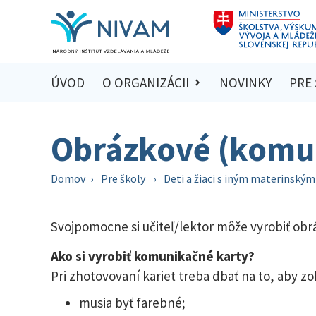
ÚVOD
O ORGANIZÁCII
NOVINKY
PRE
Obrázkové (komu
Domov
›
Pre školy
›
Deti a žiaci s iným materinský
Svojpomocne si učiteľ/lektor môže vyrobiť ob
Ako si vyrobiť komunikačné karty?
Pri zhotovovaní kariet treba dbať na to, aby z
musia byť farebné;