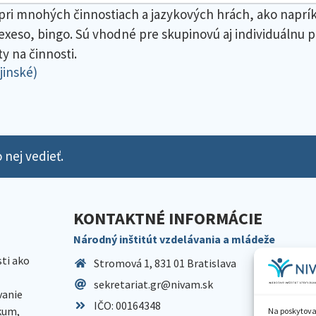
iť pri mnohých činnostiach a jazykových hrách, ako napr
exeso, bingo. Sú vhodné pre skupinovú aj individuálnu pr
y na činnosti.
jinské)
 nej vedieť.
KONTAKTNÉ INFORMÁCIE
Národný inštitút vzdelávania a mládeže
sti ako
Stromová 1, 831 01 Bratislava
sekretariat.gr@nivam.sk
anie
IČO: 00164348
skum,
Na poskytova