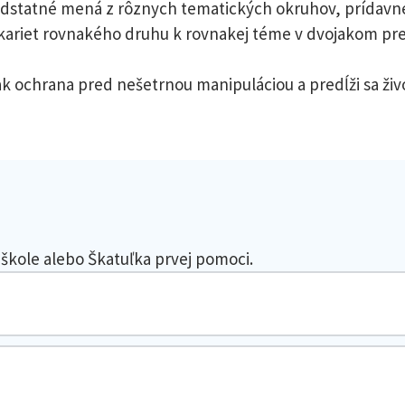
odstatné mená z rôznych tematických okruhov, prídavné
 kariet rovnakého druhu k rovnakej téme v dvojakom pre
ak ochrana pred nešetrnou manipuláciou a predĺži sa ži
 škole alebo Škatuľka prvej pomoci.