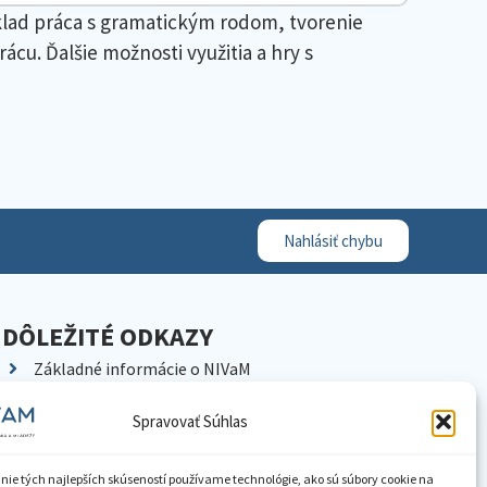
íklad práca s gramatickým rodom, tvorenie
ácu. Ďalšie možnosti využitia a hry s
Nahlásiť chybu
DÔLEŽITÉ ODKAZY
Základné informácie o NIVaM
Kontakty
Spravovať Súhlas
Kariéra
Kde nás nájdete
nie tých najlepších skúseností používame technológie, ako sú súbory cookie na