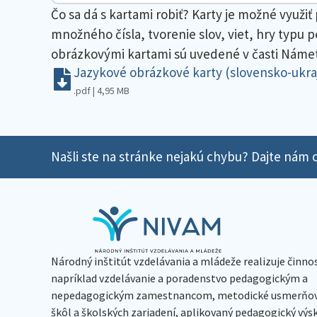
Čo sa dá s kartami robiť? Karty je možné využ
množného čísla, tvorenie slov, viet, hry typu p
obrázkovými kartami sú uvedené v časti Námet
Jazykové obrázkové karty (slovensko-ukra
.pdf | 4,95 MB
Našli ste na stránke nejakú chybu? Dajte nám o
Národný inštitút vzdelávania a mládeže realizuje činno
napríklad vzdelávanie a poradenstvo pedagogickým a
nepedagogickým zamestnancom, metodické usmerňov
škôl a školských zariadení, aplikovaný pedagogický vý