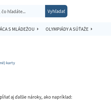
Vyhľadať
ÁCA S MLÁDEŽOU
OLYMPIÁDY A SÚŤAŽE
é) karty
ĺňať aj ďalšie nároky, ako napríklad: