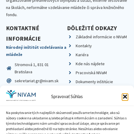
organizovanie predmetových olympiád a súťaží, externé testovanie
na školách, neformálne vzdelávanie mládeže či správa knižničného
fondu.
KONTAKTNÉ
DÔLEŽITÉ ODKAZY
Základné informácie o NIVaM
INFORMÁCIE
Kontakty
Národný inštitút vzdelávania a
mládeže
Kariéra
Kde nás nájdete
Stromová 1, 831 01
Bratislava
Pracoviská NIVaM
sekretariat.gr@nivam.sk
Dokumenty inštitúcie
IČO: 00164348
Knižnica
Spravovať Súhlas
DIČ: 2020798714
Na poskytovanie tých najlepších skúseností používame technológie, ako sú
súbory cookie na ukladanie a/alebo prístup k informáciám o zariadení. Súhlas s
týmito technológiami nám umožní spracovávať údaje, ako je správanie pri
prehliadaní alebo jedinečné ID na tejto stránke. Nesúhlas alebo odvolanie
Zásady ochrany súkromia