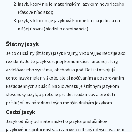
jazyk, ktorý nie je materinským jazykom hovoriaceho
(časové hľadisko);
jazyk, v ktorom je jazyková kompetencia jedinca na
nižšej úrovni (hľadisko dominancie).
Štátny jazyk
Je to oficiálny (štátny) jazyk krajiny, v ktorej jedinec žije ako
rezident. Je to jazyk verejnej komunikácie, úradnej sféry,
vzdelávacieho systému, obchodu a pod. Deti si osvojujú
tento jazyk nielen v škole, ale aj počúvaním a pozorovaním
každodenných situácií. Na Slovensku je štátnym jazykom
slovenský jazyk, a preto je pre deti cudzincov a pre deti
príslušníkov národnostných menšín druhým jazykom.
Cudzí jazyk
Jazyk odlišný od materinského jazyka príslušníkov
jazykového spoločenstva a zároveň odlišný od vyučovacieho