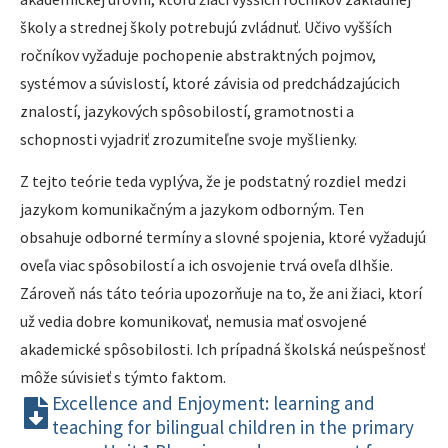
školy a strednej školy potrebujú zvládnuť. Učivo vyšších
ročníkov vyžaduje pochopenie abstraktných pojmov,
systémov a súvislostí, ktoré závisia od predchádzajúcich
znalostí, jazykových spôsobilostí, gramotnosti a
schopnosti vyjadriť zrozumiteľne svoje myšlienky.
Z tejto teórie teda vyplýva, že je podstatný rozdiel medzi
jazykom komunikačným a jazykom odborným. Ten
obsahuje odborné termíny a slovné spojenia, ktoré vyžadujú
oveľa viac spôsobilostí a ich osvojenie trvá oveľa dlhšie.
Zároveň nás táto teória upozorňuje na to, že ani žiaci, ktorí
už vedia dobre komunikovať, nemusia mať osvojené
akademické spôsobilosti. Ich prípadná školská neúspešnosť
môže súvisieť s týmto faktom.
Excellence and Enjoyment: learning and
teaching for bilingual children in the primary