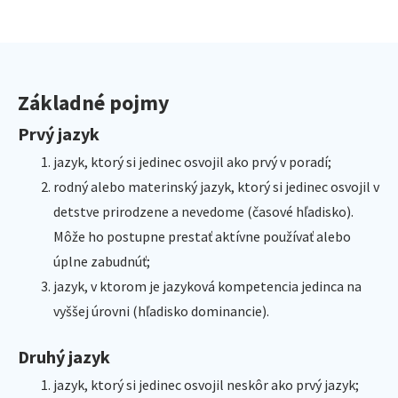
Základné pojmy
Prvý jazyk
jazyk, ktorý si jedinec osvojil ako prvý v poradí;
rodný alebo materinský jazyk, ktorý si jedinec osvojil v
detstve prirodzene a nevedome (časové hľadisko).
Môže ho postupne prestať aktívne používať alebo
úplne zabudnúť;
jazyk, v ktorom je jazyková kompetencia jedinca na
vyššej úrovni (hľadisko dominancie).
Druhý jazyk
jazyk, ktorý si jedinec osvojil neskôr ako prvý jazyk;