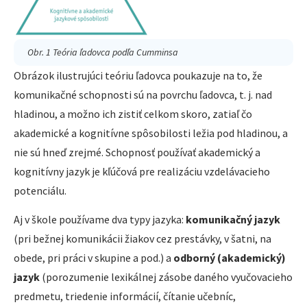
Obr. 1 Teória ľadovca podľa Cumminsa
Obrázok ilustrujúci teóriu ľadovca poukazuje na to, že
komunikačné schopnosti sú na povrchu ľadovca, t. j. nad
hladinou, a možno ich zistiť celkom skoro, zatiaľ čo
akademické a kognitívne spôsobilosti ležia pod hladinou, a
nie sú hneď zrejmé. Schopnosť používať akademický a
kognitívny jazyk je kľúčová pre realizáciu vzdelávacieho
potenciálu.
Aj v škole používame dva typy jazyka:
komunikačný jazyk
(pri bežnej komunikácii žiakov cez prestávky, v šatni, na
obede, pri práci v skupine a pod.) a
odborný (akademický)
jazyk
(porozumenie lexikálnej zásobe daného vyučovacieho
predmetu, triedenie informácií, čítanie učebníc,