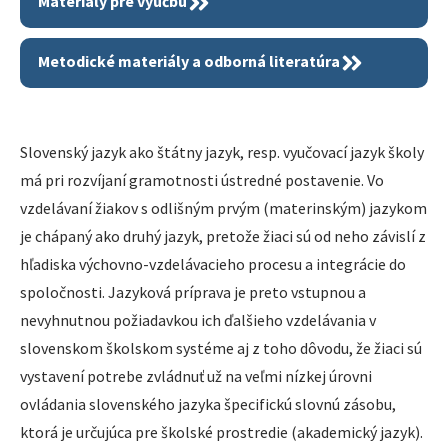
Materiály pre výučbu
Metodické materiály a odborná literatúra
Slovenský jazyk ako štátny jazyk, resp. vyučovací jazyk školy
má pri rozvíjaní gramotnosti ústredné postavenie. Vo
vzdelávaní žiakov s odlišným prvým (materinským) jazykom
je chápaný ako druhý jazyk, pretože žiaci sú od neho závislí z
hľadiska výchovno-vzdelávacieho procesu a integrácie do
spoločnosti. Jazyková príprava je preto vstupnou a
nevyhnutnou požiadavkou ich ďalšieho vzdelávania v
slovenskom školskom systéme aj z toho dôvodu, že žiaci sú
vystavení potrebe zvládnuť už na veľmi nízkej úrovni
ovládania slovenského jazyka špecifickú slovnú zásobu,
ktorá je určujúca pre školské prostredie (akademický jazyk).