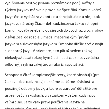
vyplňovanie testov, písanie poznámok a pod.). Každý z
týchto jazykov má svoje pravidlá a špecifiká. Komunikačný
jazyk často vychádza z kontextu danej situácie a nie je tak
jazykovo náročný. Žiaci – deti cudzincov sú takto schopní
komunikovať v priebehu od šiestich do dvoch až troch rokov
v závislosti od rozdielu medzi materinským (prvým)
jazykom a slovenským jazykom. Omnoho dlhšie trvá osvojiť
si odborný jazyk. V priemere je to päť až sedem rokov,
niekedy až desať rokov, kým žiaci – deti cudzincov zvládnu
odborný jazyk na takej úrovni ako ich spolužiaci.
Schopnosť čítať komplexnejšie texty, ktoré obsahujú (pre
žiakov – deti cudzincov) neznáme kultúrne súvislosti a
používajú odborný jazyk, a ktoré sú zároveň dôležité pre
úspešnosť pri skúškach, trvá žiakom – deťom cudzincov
veľmi dlho. Je to však práve používanie jazyka na
akademickej úrovni, ktorú žiaci vyšších ročníkov základnej