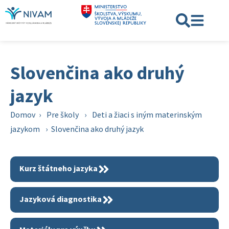
Slovenčina ako druhý
jazyk
Domov
›
Pre školy
›
Deti a žiaci s iným materinským
jazykom
›
Slovenčina ako druhý jazyk
Kurz štátneho jazyka
Jazyková diagnostika