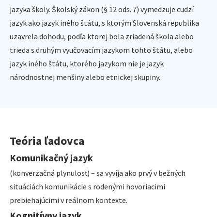
jazyka školy. Školský zákon (§ 12 ods. 7) vymedzuje cudzí
jazyk ako jazyk iného štátu, s ktorým Slovenská republika
uzavrela dohodu, podľa ktorej bola zriadená škola alebo
trieda s druhým vyučovacím jazykom tohto štátu, alebo
jazyk iného štátu, ktorého jazykom nie je jazyk
národnostnej menšiny alebo etnickej skupiny.
Teória ľadovca
Komunikačný jazyk
(konverzačná plynulosť) – sa vyvíja ako prvý v bežných
situáciách komunikácie s rodenými hovoriacimi
prebiehajúcimi v reálnom kontexte.
Kognitívny jazyk