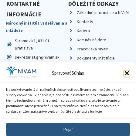
KONTAKTNÉ
DÔLEŽITÉ ODKAZY
Základné informácie o NIVaM
INFORMÁCIE
Kontakty
Národný inštitút vzdelávania a
mládeže
Kariéra
Kde nás nájdete
Stromová 1, 831 01
Bratislava
Pracoviská NIVaM
sekretariat.gr@nivam.sk
Dokumenty inštitúcie
IČO: 00164348
Knižnica
Spravovať Súhlas
DIČ: 2020798714
Na poskytovanie tých najlepších skúseností používame technológie, ako sú
súbory cookie na ukladanie a/alebo prístup k informáciám o zariadení. Súhlas s
týmito technológiami nám umožní spracovávať údaje, ako je správanie pri
prehliadaní alebo jedinečné ID na tejto stránke. Nesúhlas alebo odvolanie
Zásady ochrany súkromia
súhlasu môže nepriaznivo ovplyvniť určité vlastnosti a funkcie.
Vyhlásenie o prístupnosti
Prijať
Sprístupnenie informácií