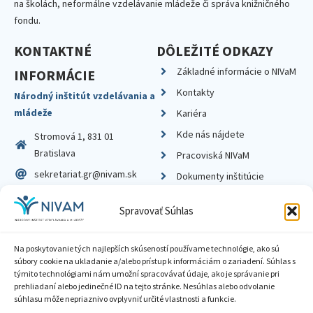
na školách, neformálne vzdelávanie mládeže či správa knižničného
fondu.
KONTAKTNÉ
DÔLEŽITÉ ODKAZY
Základné informácie o NIVaM
INFORMÁCIE
Kontakty
Národný inštitút vzdelávania a
mládeže
Kariéra
Kde nás nájdete
Stromová 1, 831 01
Bratislava
Pracoviská NIVaM
sekretariat.gr@nivam.sk
Dokumenty inštitúcie
IČO: 00164348
Knižnica
Spravovať Súhlas
DIČ: 2020798714
Na poskytovanie tých najlepších skúseností používame technológie, ako sú
súbory cookie na ukladanie a/alebo prístup k informáciám o zariadení. Súhlas s
týmito technológiami nám umožní spracovávať údaje, ako je správanie pri
prehliadaní alebo jedinečné ID na tejto stránke. Nesúhlas alebo odvolanie
Zásady ochrany súkromia
súhlasu môže nepriaznivo ovplyvniť určité vlastnosti a funkcie.