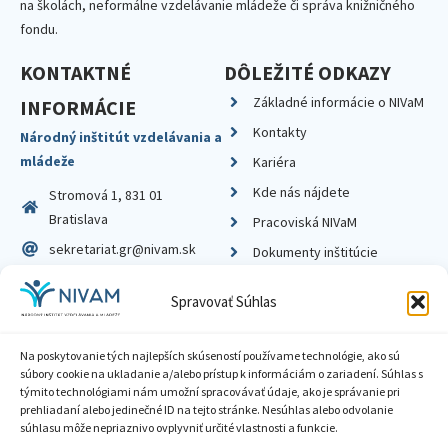
na školách, neformálne vzdelávanie mládeže či správa knižničného
fondu.
KONTAKTNÉ
DÔLEŽITÉ ODKAZY
Základné informácie o NIVaM
INFORMÁCIE
Kontakty
Národný inštitút vzdelávania a
mládeže
Kariéra
Kde nás nájdete
Stromová 1, 831 01
Bratislava
Pracoviská NIVaM
sekretariat.gr@nivam.sk
Dokumenty inštitúcie
IČO: 00164348
Knižnica
Spravovať Súhlas
DIČ: 2020798714
Na poskytovanie tých najlepších skúseností používame technológie, ako sú
súbory cookie na ukladanie a/alebo prístup k informáciám o zariadení. Súhlas s
týmito technológiami nám umožní spracovávať údaje, ako je správanie pri
prehliadaní alebo jedinečné ID na tejto stránke. Nesúhlas alebo odvolanie
Zásady ochrany súkromia
súhlasu môže nepriaznivo ovplyvniť určité vlastnosti a funkcie.