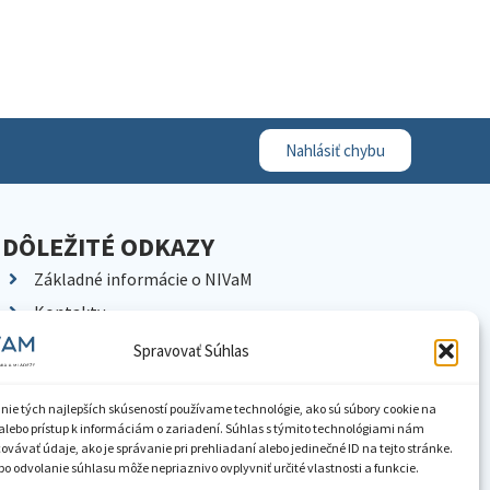
Nahlásiť chybu
DÔLEŽITÉ ODKAZY
Základné informácie o NIVaM
Kontakty
Kariéra
Spravovať Súhlas
Kde nás nájdete
Pracoviská NIVaM
nie tých najlepších skúseností používame technológie, ako sú súbory cookie na
alebo prístup k informáciám o zariadení. Súhlas s týmito technológiami nám
Dokumenty inštitúcie
vávať údaje, ako je správanie pri prehliadaní alebo jedinečné ID na tejto stránke.
o odvolanie súhlasu môže nepriaznivo ovplyvniť určité vlastnosti a funkcie.
Knižnica