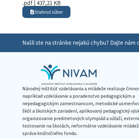
.pdf | 437,21 KB
Stiahnuť súbor
Našli ste na stránke nejakú chybu? Dajte nám o
Národný inštitút vzdelávania a mládeže realizuje činno
napríklad vzdelávanie a poradenstvo pedagogickým a
nepedagogickým zamestnancom, metodické usmerňov
škôl a školských zariadení, aplikovaný pedagogický vý
organizovanie predmetových olympiád a súťaží, extern
testovanie na školách, neformálne vzdelávanie mládeže
správa knižničného fondu.