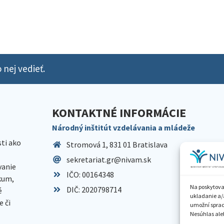
 nej vedieť.
KONTAKTNÉ INFORMÁCIE
Národný inštitút vzdelávania a mládeže
sti ako
Stromová 1, 831 01 Bratislava
sekretariat.gr@nivam.sk
anie
IČO: 00164348
skum,
Na poskytova
DIČ: 2020798714
é
ukladanie a/
 či
umožní spraco
Nesúhlas aleb