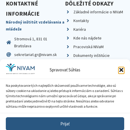
KONTAKTNÉ
DÔLEŽITÉ ODKAZY
Základné informácie o NIVaM
INFORMÁCIE
Kontakty
Národný inštitút vzdelávania a
mládeže
Kariéra
Kde nás nájdete
Stromová 1, 831 01
Bratislava
Pracoviská NIVaM
sekretariat.gr@nivam.sk
Dokumenty inštitúcie
IČO: 00164348
Knižnica
Spravovať Súhlas
DIČ: 2020798714
Na poskytovanie tých najlepších skúseností používame technológie, ako sú
súbory cookie na ukladanie a/alebo prístup k informáciám o zariadení. Súhlas s
týmito technológiami nám umožní spracovávať údaje, ako je správanie pri
prehliadaní alebo jedinečné ID na tejto stránke. Nesúhlas alebo odvolanie
Zásady ochrany súkromia
súhlasu môže nepriaznivo ovplyvniť určité vlastnosti a funkcie.
Vyhlásenie o prístupnosti
Prijať
Sprístupnenie informácií