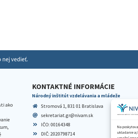
 nej vedieť.
KONTAKTNÉ INFORMÁCIE
Národný inštitút vzdelávania a mládeže
sti ako
Stromová 1, 831 01 Bratislava
sekretariat.gr@nivam.sk
anie
IČO: 00164348
skum,
Na poskytova
ukladanie a/
DIČ: 2020798714
é
umožní spraco