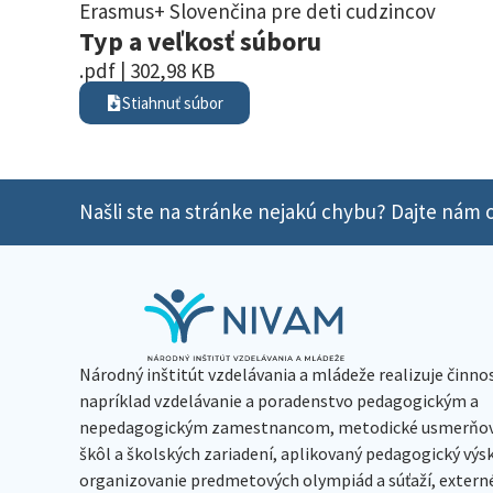
Erasmus+ Slovenčina pre deti cudzincov
Typ a veľkosť súboru
.pdf | 302,98 KB
Stiahnuť súbor
Našli ste na stránke nejakú chybu? Dajte nám o
Národný inštitút vzdelávania a mládeže realizuje činno
napríklad vzdelávanie a poradenstvo pedagogickým a
nepedagogickým zamestnancom, metodické usmerňov
škôl a školských zariadení, aplikovaný pedagogický vý
organizovanie predmetových olympiád a súťaží, extern