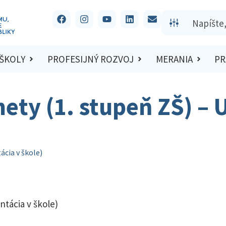
 ŠKOLY
PROFESIJNÝ ROZVOJ
MERANIA
PR
ty (1. stupeň ZŠ) – U
ácia v škole)
ntácia v škole)