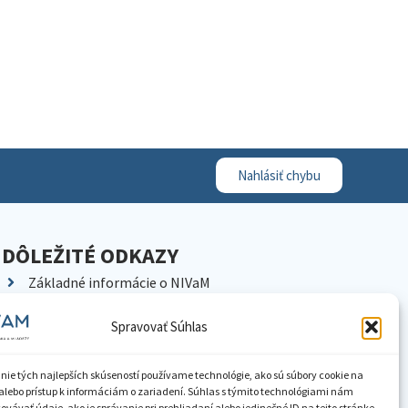
Nahlásiť chybu
DÔLEŽITÉ ODKAZY
Základné informácie o NIVaM
Kontakty
Spravovať Súhlas
Kariéra
Kde nás nájdete
nie tých najlepších skúseností používame technológie, ako sú súbory cookie na
Pracoviská NIVaM
alebo prístup k informáciám o zariadení. Súhlas s týmito technológiami nám
vávať údaje, ako je správanie pri prehliadaní alebo jedinečné ID na tejto stránke.