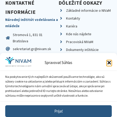
KONTAKTNÉ
DÔLEŽITÉ ODKAZY
Základné informácie o NIVaM
INFORMÁCIE
Kontakty
Národný inštitút vzdelávania a
mládeže
Kariéra
Kde nás nájdete
Stromová 1, 831 01
Bratislava
Pracoviská NIVaM
sekretariat.gr@nivam.sk
Dokumenty inštitúcie
IČO: 00164348
Knižnica
Spravovať Súhlas
DIČ: 2020798714
Na poskytovanie tých najlepších skúseností používame technológie, ako sú
súbory cookie na ukladanie a/alebo prístup k informáciám o zariadení. Súhlas s
týmito technológiami nám umožní spracovávať údaje, ako je správanie pri
prehliadaní alebo jedinečné ID na tejto stránke. Nesúhlas alebo odvolanie
Zásady ochrany súkromia
súhlasu môže nepriaznivo ovplyvniť určité vlastnosti a funkcie.
Vyhlásenie o prístupnosti
Prijať
Sprístupnenie informácií