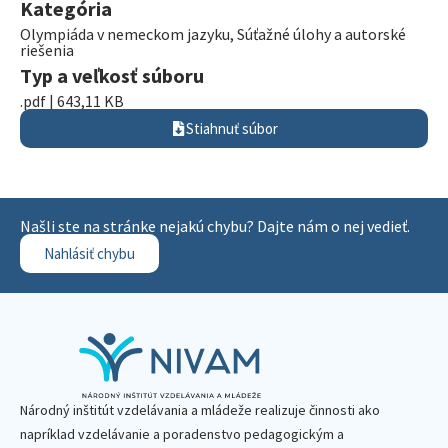
Kategória
Olympiáda v nemeckom jazyku
,
Súťažné úlohy a autorské
riešenia
Typ a veľkosť súboru
.pdf | 643,11 KB
Stiahnuť súbor
Našli ste na stránke nejakú chybu? Dajte nám o nej vedieť.
Nahlásiť chybu
Národný inštitút vzdelávania a mládeže realizuje činnosti ako
napríklad vzdelávanie a poradenstvo pedagogickým a