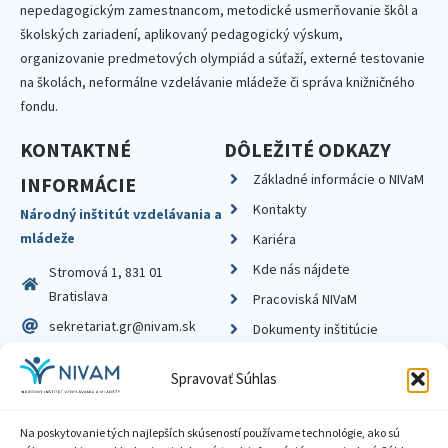
nepedagogickým zamestnancom, metodické usmerňovanie škôl a
školských zariadení, aplikovaný pedagogický výskum,
organizovanie predmetových olympiád a súťaží, externé testovanie
na školách, neformálne vzdelávanie mládeže či správa knižničného
fondu.
KONTAKTNÉ
DÔLEŽITÉ ODKAZY
Základné informácie o NIVaM
INFORMÁCIE
Kontakty
Národný inštitút vzdelávania a
mládeže
Kariéra
Kde nás nájdete
Stromová 1, 831 01
Bratislava
Pracoviská NIVaM
sekretariat.gr@nivam.sk
Dokumenty inštitúcie
IČO: 00164348
Knižnica
Spravovať Súhlas
DIČ: 2020798714
Na poskytovanie tých najlepších skúseností používame technológie, ako sú