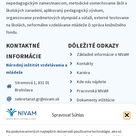
nepedagogickým zamestnancom, metodické usmerňovanie škôl a
školských zariadení, aplikovaný pedagogický výskum,
organizovanie predmetových olympiád a súťaží, externé testovanie
na školách, neformálne vzdelávanie mládeže či správa knižničného
fondu.
KONTAKTNÉ
DÔLEŽITÉ ODKAZY
Základné informácie o NIVaM
INFORMÁCIE
Kontakty
Národný inštitút vzdelávania a
mládeže
Kariéra
Kde nás nájdete
Stromová 1, 831 01
Bratislava
Pracoviská NIVaM
sekretariat.gr@nivam.sk
Dokumenty inštitúcie
IČO: 00164348
Knižnica
Spravovať Súhlas
DIČ: 2020798714
Na poskytovanie tých najlepších skúseností používame technológie, ako sú