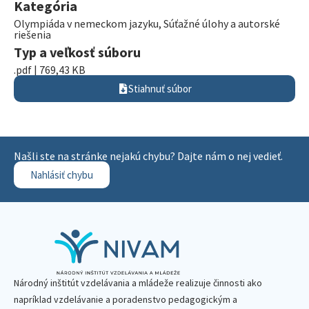
Kategória
Olympiáda v nemeckom jazyku
,
Súťažné úlohy a autorské
riešenia
Typ a veľkosť súboru
.pdf | 769,43 KB
Stiahnuť súbor
Našli ste na stránke nejakú chybu? Dajte nám o nej vedieť.
Nahlásiť chybu
Národný inštitút vzdelávania a mládeže realizuje činnosti ako
napríklad vzdelávanie a poradenstvo pedagogickým a