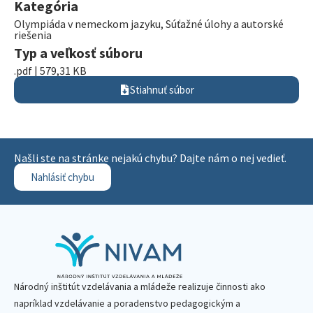
Kategória
Olympiáda v nemeckom jazyku
,
Súťažné úlohy a autorské
riešenia
Typ a veľkosť súboru
.pdf | 579,31 KB
Stiahnuť súbor
Našli ste na stránke nejakú chybu? Dajte nám o nej vedieť.
Nahlásiť chybu
Národný inštitút vzdelávania a mládeže realizuje činnosti ako
napríklad vzdelávanie a poradenstvo pedagogickým a