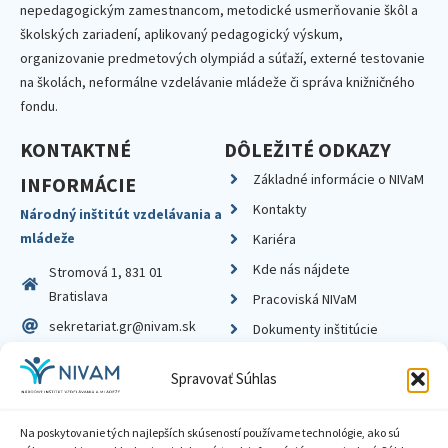
nepedagogickým zamestnancom, metodické usmerňovanie škôl a
školských zariadení, aplikovaný pedagogický výskum,
organizovanie predmetových olympiád a súťaží, externé testovanie
na školách, neformálne vzdelávanie mládeže či správa knižničného
fondu.
KONTAKTNÉ
DÔLEŽITÉ ODKAZY
Základné informácie o NIVaM
INFORMÁCIE
Kontakty
Národný inštitút vzdelávania a
mládeže
Kariéra
Kde nás nájdete
Stromová 1, 831 01
Bratislava
Pracoviská NIVaM
sekretariat.gr@nivam.sk
Dokumenty inštitúcie
IČO: 00164348
Knižnica
Spravovať Súhlas
DIČ: 2020798714
Na poskytovanie tých najlepších skúseností používame technológie, ako sú