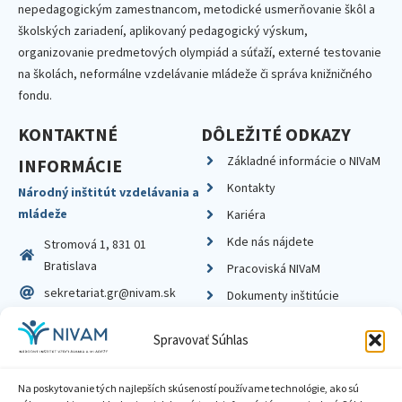
nepedagogickým zamestnancom, metodické usmerňovanie škôl a
školských zariadení, aplikovaný pedagogický výskum,
organizovanie predmetových olympiád a súťaží, externé testovanie
na školách, neformálne vzdelávanie mládeže či správa knižničného
fondu.
KONTAKTNÉ
DÔLEŽITÉ ODKAZY
Základné informácie o NIVaM
INFORMÁCIE
Kontakty
Národný inštitút vzdelávania a
mládeže
Kariéra
Kde nás nájdete
Stromová 1, 831 01
Bratislava
Pracoviská NIVaM
sekretariat.gr@nivam.sk
Dokumenty inštitúcie
IČO: 00164348
Knižnica
Spravovať Súhlas
DIČ: 2020798714
Na poskytovanie tých najlepších skúseností používame technológie, ako sú