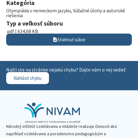
Kategória
Olympiáda v nemeckom jazyku
,
Súťažné úlohy a autorské
riešenia
Typ a veľkosť súboru
.pdf | 634,68 KB
Stiahnuť súbor
Našli ste na stránke nejakú chybu? Dajte nám o nej vedieť.
Nahlásiť chybu
Národný inštitút vzdelávania a mládeže realizuje činnosti ako
napríklad vzdelávanie a poradenstvo pedagogickým a