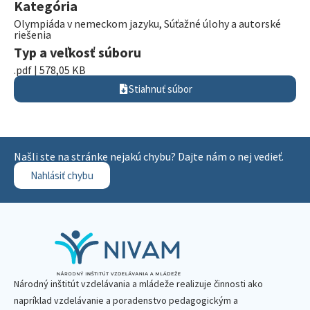
Kategória
Olympiáda v nemeckom jazyku
,
Súťažné úlohy a autorské
riešenia
Typ a veľkosť súboru
.pdf | 578,05 KB
Stiahnuť súbor
Našli ste na stránke nejakú chybu? Dajte nám o nej vedieť.
Nahlásiť chybu
Národný inštitút vzdelávania a mládeže realizuje činnosti ako
napríklad vzdelávanie a poradenstvo pedagogickým a