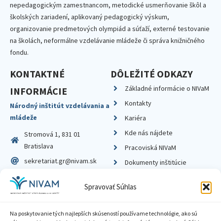
nepedagogickým zamestnancom, metodické usmerňovanie škôl a
školských zariadení, aplikovaný pedagogický výskum,
organizovanie predmetových olympiád a súťaží, externé testovanie
na školách, neformálne vzdelávanie mládeže či správa knižničného
fondu.
KONTAKTNÉ
DÔLEŽITÉ ODKAZY
Základné informácie o NIVaM
INFORMÁCIE
Kontakty
Národný inštitút vzdelávania a
mládeže
Kariéra
Kde nás nájdete
Stromová 1, 831 01
Bratislava
Pracoviská NIVaM
sekretariat.gr@nivam.sk
Dokumenty inštitúcie
IČO: 00164348
Knižnica
Spravovať Súhlas
DIČ: 2020798714
Na poskytovanie tých najlepších skúseností používame technológie, ako sú