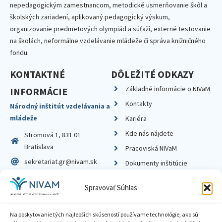
nepedagogickým zamestnancom, metodické usmerňovanie škôl a
školských zariadení, aplikovaný pedagogický výskum,
organizovanie predmetových olympiád a súťaží, externé testovanie
na školách, neformálne vzdelávanie mládeže či správa knižničného
fondu.
KONTAKTNÉ
DÔLEŽITÉ ODKAZY
Základné informácie o NIVaM
INFORMÁCIE
Kontakty
Národný inštitút vzdelávania a
mládeže
Kariéra
Kde nás nájdete
Stromová 1, 831 01
Bratislava
Pracoviská NIVaM
sekretariat.gr@nivam.sk
Dokumenty inštitúcie
IČO: 00164348
Knižnica
Spravovať Súhlas
DIČ: 2020798714
Na poskytovanie tých najlepších skúseností používame technológie, ako sú