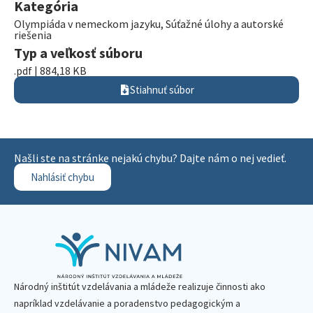
Kategória
Olympiáda v nemeckom jazyku
,
Súťažné úlohy a autorské
riešenia
Typ a veľkosť súboru
.pdf | 884,18 KB
Stiahnuť súbor
Našli ste na stránke nejakú chybu? Dajte nám o nej vedieť.
Nahlásiť chybu
Národný inštitút vzdelávania a mládeže realizuje činnosti ako
napríklad vzdelávanie a poradenstvo pedagogickým a