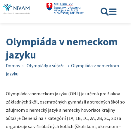
Olympiáda v nemeckom
jazyku
Domov
›
Olympiády a súťaže
›
Olympiáda v nemeckom
jazyku
Olympiáda v nemeckom jazyku (ONJ) je určená pre žiakov
základných škôl, osemročných gymnázií a stredných škôl so
záujmom o nemecký jazyk a nemecky hovoriace krajiny.
Súťaž je členená na 7 kategórií (1A, 1B, 1C, 2A, 2B, 2C, 2D) a
organizuje sa v 4 súťažných kolách (školskom, okresnom –