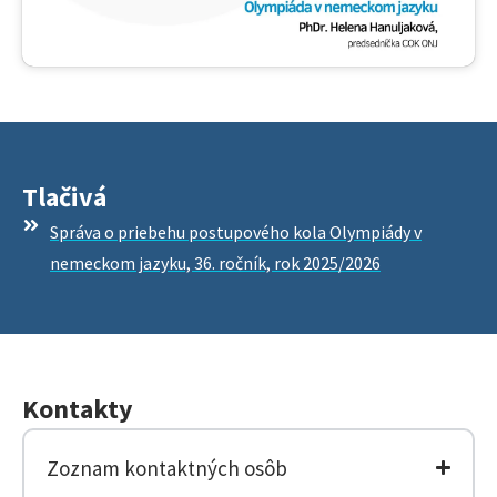
Tlačivá
Správa o priebehu postupového kola Olympiády v
nemeckom jazyku, 36. ročník, rok 2025/2026
Kontakty
Zoznam kontaktných osôb