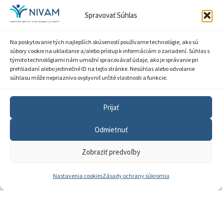
KONTAKTNÉ
DÔLEŽITÉ ODKAZY
Spravovať Súhlas
Základné informácie o NIVaM
INFORMÁCIE
Na poskytovanie tých najlepších skúseností používame technológie, ako sú
Kontakty
Národný inštitút vzdelávania a
súbory cookie na ukladanie a/alebo prístup k informáciám o zariadení. Súhlas s
mládeže
Kariéra
týmito technológiami nám umožní spracovávať údaje, ako je správanie pri
prehliadaní alebo jedinečné ID na tejto stránke. Nesúhlas alebo odvolanie
Kde nás nájdete
Stromová 1, 831 01
súhlasu môže nepriaznivo ovplyvniť určité vlastnosti a funkcie.
Bratislava
Pracoviská NIVaM
sekretariat.gr@nivam.sk
Dokumenty inštitúcie
Prijať
IČO: 00164348
Knižnica
Odmietnuť
DIČ: 2020798714
Zobraziť predvoľby
Nastavenia cookies
Zásady ochrany súkromia
Zásady ochrany súkromia
Vyhlásenie o prístupnosti