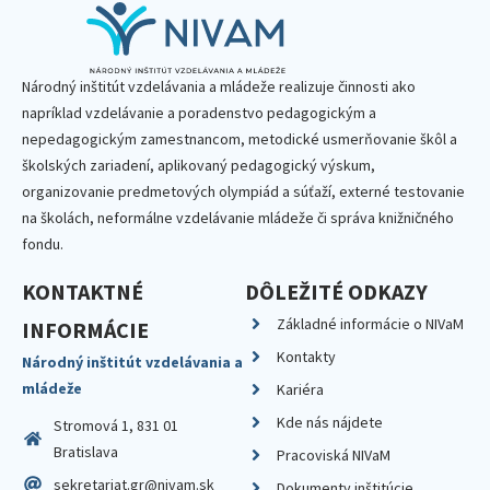
Národný inštitút vzdelávania a mládeže realizuje činnosti ako
napríklad vzdelávanie a poradenstvo pedagogickým a
nepedagogickým zamestnancom, metodické usmerňovanie škôl a
školských zariadení, aplikovaný pedagogický výskum,
organizovanie predmetových olympiád a súťaží, externé testovanie
na školách, neformálne vzdelávanie mládeže či správa knižničného
fondu.
KONTAKTNÉ
DÔLEŽITÉ ODKAZY
Základné informácie o NIVaM
INFORMÁCIE
Kontakty
Národný inštitút vzdelávania a
mládeže
Kariéra
Kde nás nájdete
Stromová 1, 831 01
Bratislava
Pracoviská NIVaM
sekretariat.gr@nivam.sk
Dokumenty inštitúcie